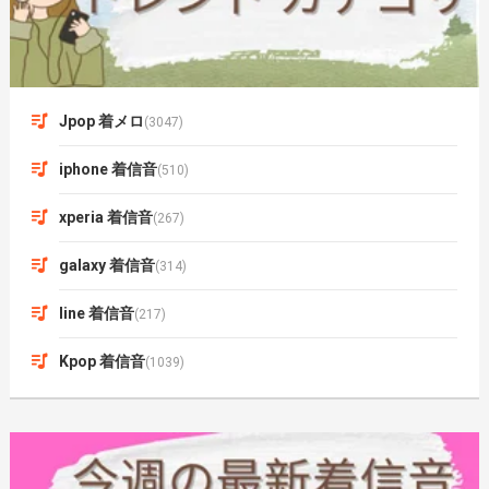
Jpop 着メロ
(3047)
iphone 着信音
(510)
xperia 着信音
(267)
galaxy 着信音
(314)
line 着信音
(217)
Kpop 着信音
(1039)