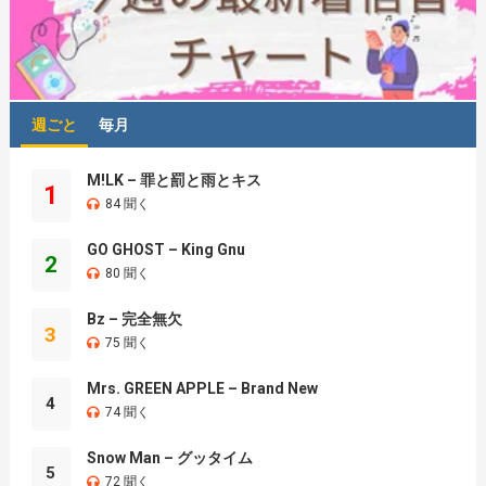
週ごと
毎月
M!LK – 罪と罰と雨とキス
1
84 聞く
GO GHOST – King Gnu
2
80 聞く
Bz – 完全無欠
3
75 聞く
Mrs. GREEN APPLE – Brand New
4
74 聞く
Snow Man – グッタイム
5
72 聞く