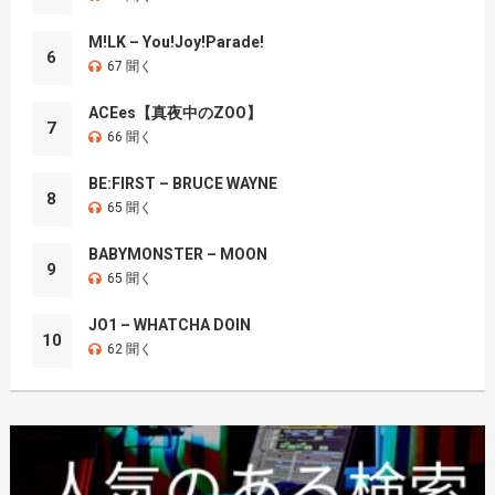
M!LK – You!Joy!Parade!
6
67 聞く
ACEes【真夜中のZOO】
7
66 聞く
BE:FIRST – BRUCE WAYNE
8
65 聞く
BABYMONSTER – MOON
9
65 聞く
JO1 – WHATCHA DOIN
10
62 聞く