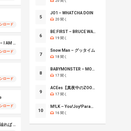
20 聞く
JO1 – WHATCHA DOIN
5
20 聞く
ンロード
BE:FIRST – BRUCE WAYNE
6
19 聞く
Burnout Syndromes – I AM A HERO
Snow Man – グッタイム
ンロード
7
18 聞く
BABYMONSTER – MOON
8
17 聞く
ンロード
ACEes【真夜中のZOO】
9
17 聞く
e
ンロード
M!LK – You!Joy!Parade!
10
16 聞く
ELFENSJóN – 輪郭を辿れば (Rinkaku wo Tadoreba)