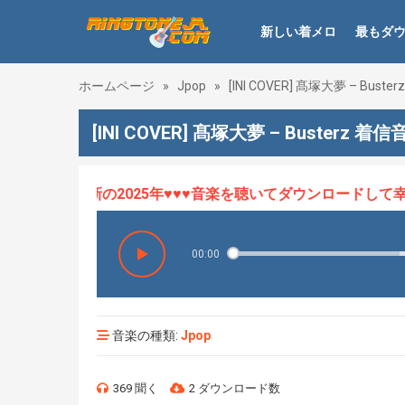
新しい着メロ
最もダ
ホームページ
»
Jpop
»
[INI COVER] 髙塚大夢 – Busterz
[INI COVER] 髙塚大夢 – Busterz 着信
ロHOT、最新の2025年♥♥♥音楽を聴いてダウンロードして幸せ
00:00
音楽の種類:
Jpop
369 聞く
2 ダウンロード数