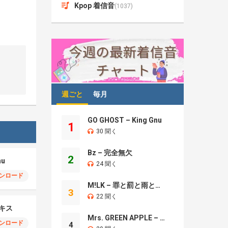
Kpop 着信音
(1037)
週ごと
毎月
GO GHOST – King Gnu
1
30 聞く
Bz – 完全無欠
2
nu
24 聞く
ンロード
M!LK – 罪と罰と雨とキス
3
22 聞く
とキス
Mrs. GREEN APPLE – Brand New
ンロード
4