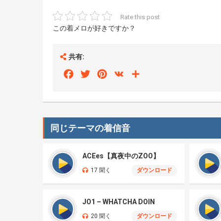
Rate this post
この着メロが好きですか？
共有:
Facebook
Twitter
Pinterest
VK
Share
同じテーマの着信音
ACEes【真夜中のZOO】
17 聞く
ダウンロード
JO1 – WHATCHA DOIN
20 聞く
ダウンロード