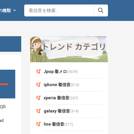
の種類
Jpop 着メロ
(3039)
iphone 着信音
(510)
xperia 着信音
(267)
galaxy 着信音
(314)
line 着信音
(217)