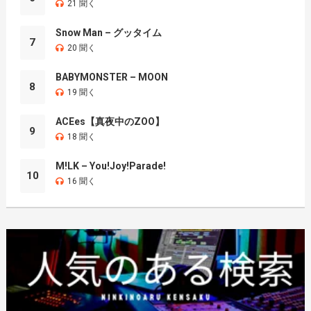
21 聞く
Snow Man – グッタイム
7
20 聞く
BABYMONSTER – MOON
8
19 聞く
ACEes【真夜中のZOO】
9
18 聞く
M!LK – You!Joy!Parade!
10
16 聞く