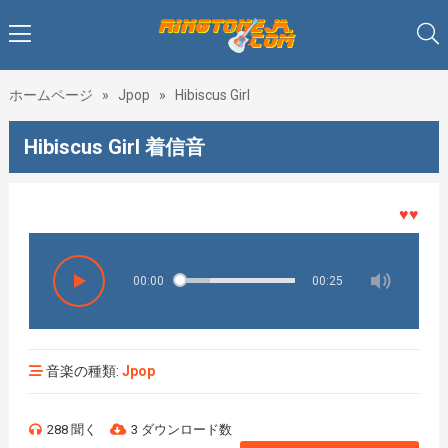
ホームページ
»
Jpop
»
Hibiscus Girl
Hibiscus Girl 着信音
♥♥♥着メ
00:00
00:25
音楽の種類:
Jpop
288 聞く
3 ダウンロード数