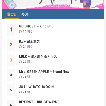
週ごと
毎月
GO GHOST – King Gnu
1
30 聞く
Bz – 完全無欠
2
24 聞く
M!LK – 罪と罰と雨とキス
3
22 聞く
Mrs. GREEN APPLE – Brand New
4
21 聞く
JO1 – WHATCHA DOIN
5
21 聞く
BE:FIRST – BRUCE WAYNE
6