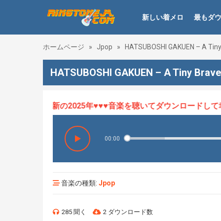
新しい着メロ
最もダ
ホームページ
»
Jpop
»
HATSUBOSHI GAKUEN – A Tiny
HATSUBOSHI GAKUEN – A Tiny Bra
メロHOT、最新の2025年♥♥♥音楽を聴いてダウンロードして幸せ
00:00
音楽の種類:
Jpop
285 聞く
2 ダウンロード数