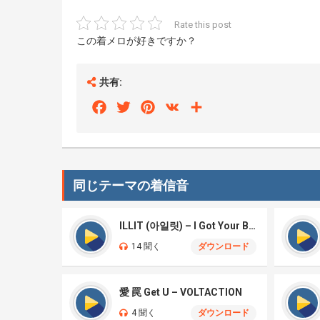
Rate this post
この着メロが好きですか？
共有:
Facebook
Twitter
Pinterest
VK
Share
同じテーマの着信音
ILLIT (아일릿) – I Got Your Back
14 聞く
ダウンロード
愛 罠 Get U – VOLTACTION
4 聞く
ダウンロード