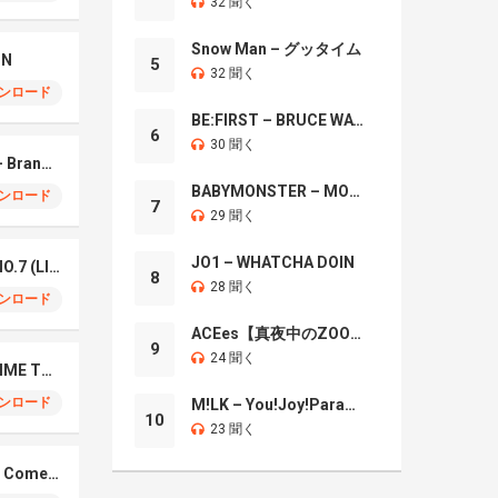
32 聞く
Snow Man – グッタイム
IN
5
32 聞く
ンロード
BE:FIRST – BRUCE WAYNE
6
30 聞く
Mrs. GREEN APPLE – Brand New
BABYMONSTER – MOON
ンロード
7
29 聞く
JO1 – WHATCHA DOIN
Mrs. Green Apple – NO.7 (LIVE)
8
28 聞く
ンロード
ACEes【真夜中のZOO】
9
24 聞く
Naniwa Danshi – GIMME THE DAY
ンロード
M!LK – You!Joy!Parade!
10
23 聞く
Elmiene, Fujii Kaze – Comets Gold