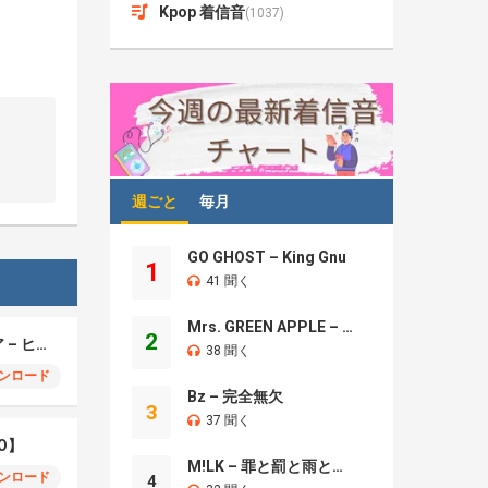
Kpop 着信音
(1037)
週ごと
毎月
GO GHOST – King Gnu
1
41 聞く
Mrs. GREEN APPLE – Brand New
2
モエチャッカファイア – ヒューゴ、狛野真斗、ライト、セヴェリアン (Cover )
38 聞く
ンロード
Bz – 完全無欠
3
37 聞く
O】
M!LK – 罪と罰と雨とキス
ンロード
4