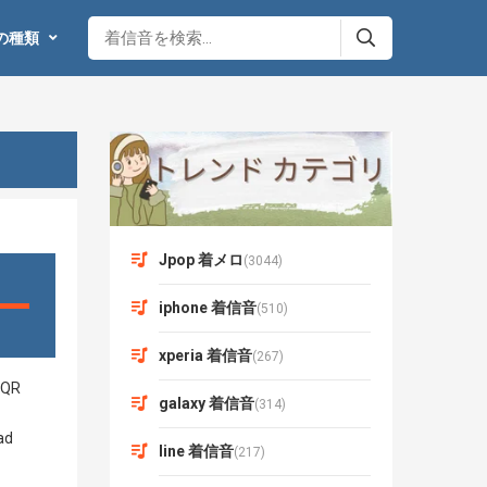
の種類
Jpop 着メロ
(3044)
iphone 着信音
(510)
xperia 着信音
(267)
galaxy 着信音
(314)
line 着信音
(217)