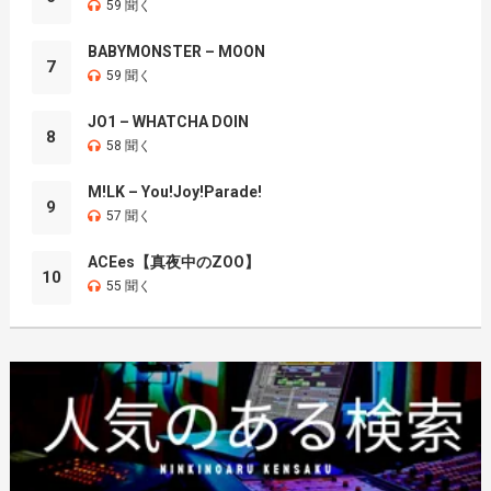
59 聞く
BABYMONSTER – MOON
7
59 聞く
JO1 – WHATCHA DOIN
8
58 聞く
M!LK – You!Joy!Parade!
9
57 聞く
ACEes【真夜中のZOO】
10
55 聞く