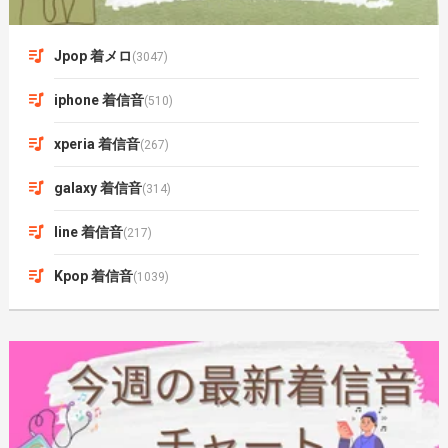
Jpop 着メロ
(3047)
iphone 着信音
(510)
xperia 着信音
(267)
galaxy 着信音
(314)
line 着信音
(217)
Kpop 着信音
(1039)