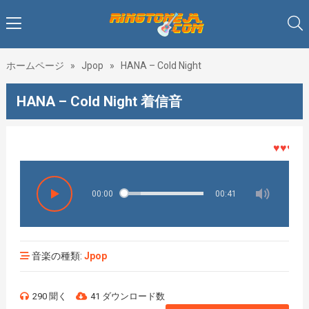
ホームページ
»
Jpop
»
HANA – Cold Night
HANA – Cold Night 着信音
♥♥♥着メ
00:00
00:41
音楽の種類:
Jpop
290 聞く
41 ダウンロード数