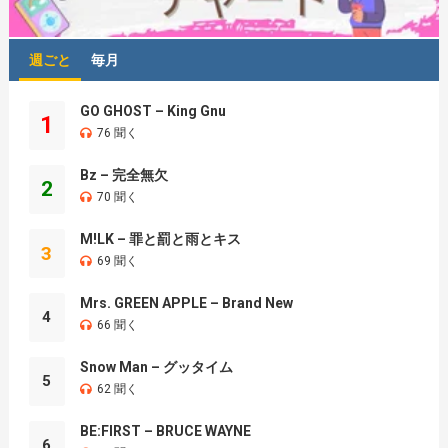
週ごと
毎月
GO GHOST – King Gnu
1
76 聞く
Bz – 完全無欠
2
70 聞く
M!LK – 罪と罰と雨とキス
3
69 聞く
Mrs. GREEN APPLE – Brand New
4
66 聞く
Snow Man – グッタイム
5
62 聞く
BE:FIRST – BRUCE WAYNE
6