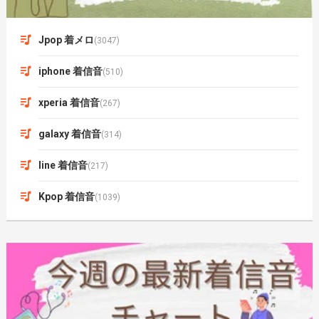
Jpop 着メロ
(3047)
iphone 着信音
(510)
xperia 着信音
(267)
galaxy 着信音
(314)
line 着信音
(217)
Kpop 着信音
(1039)