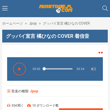
ホームページ
»
Jpop
»
グッバイ宣言 橘ひなの COVER
グッバイ宣言 橘ひなの COVER 着信音
♥♥♥着メ
00:00
00:34
音楽の種類:
Jpop
354 聞く
15 ダウンロード数