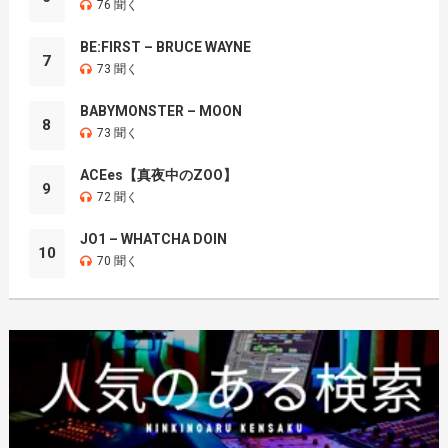
76 聞く
BE:FIRST – BRUCE WAYNE
7
73 聞く
BABYMONSTER – MOON
8
73 聞く
ACEes【真夜中のZOO】
9
72 聞く
JO1 – WHATCHA DOIN
10
70 聞く