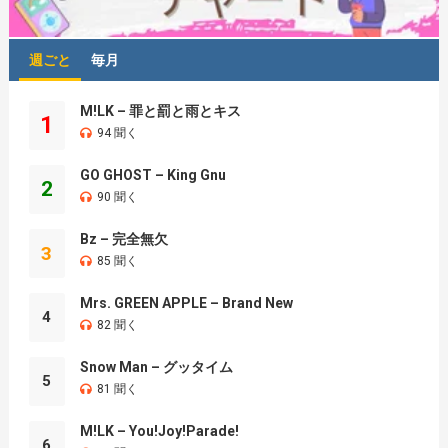
週ごと
毎月
M!LK – 罪と罰と雨とキス
1
94 聞く
GO GHOST – King Gnu
2
90 聞く
Bz – 完全無欠
3
85 聞く
Mrs. GREEN APPLE – Brand New
4
82 聞く
Snow Man – グッタイム
5
81 聞く
M!LK – You!Joy!Parade!
6