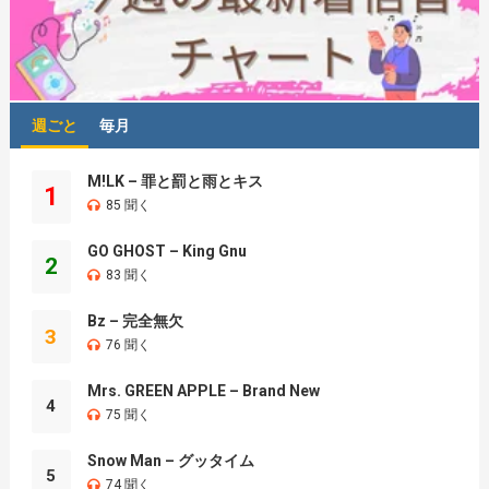
週ごと
毎月
M!LK – 罪と罰と雨とキス
1
85 聞く
GO GHOST – King Gnu
2
83 聞く
Bz – 完全無欠
3
76 聞く
Mrs. GREEN APPLE – Brand New
4
75 聞く
Snow Man – グッタイム
5
74 聞く