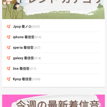
Jpop 着メロ
(3047)
iphone 着信音
(510)
xperia 着信音
(267)
galaxy 着信音
(314)
line 着信音
(217)
Kpop 着信音
(1039)