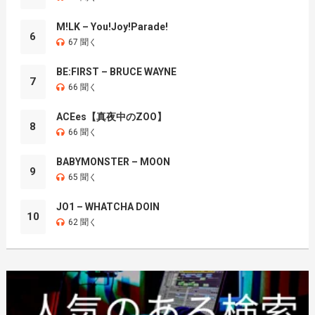
M!LK – You!Joy!Parade!
6
67 聞く
BE:FIRST – BRUCE WAYNE
7
66 聞く
ACEes【真夜中のZOO】
8
66 聞く
BABYMONSTER – MOON
9
65 聞く
JO1 – WHATCHA DOIN
10
62 聞く