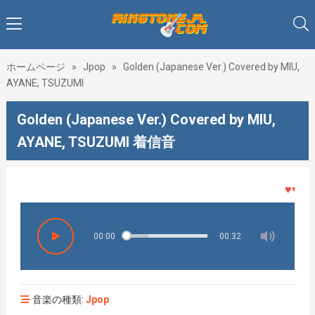
ホームページ
»
Jpop
»
Golden (Japanese Ver.) Covered by MIU,
AYANE, TSUZUMI
Golden (Japanese Ver.) Covered by MIU,
AYANE, TSUZUMI 着信音
♥♥♥着メ
00:00
00:32
音楽の種類:
Jpop