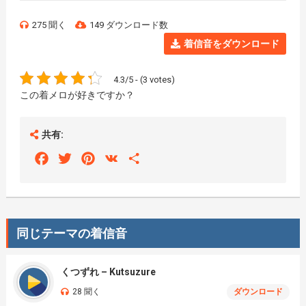
275 聞く
149 ダウンロード数
着信音をダウンロード
4.3/5 - (3 votes)
この着メロが好きですか？
共有:
Facebook
Twitter
Pinterest
VK
Share
同じテーマの着信音
くつずれ – Kutsuzure
28 聞く
ダウンロード