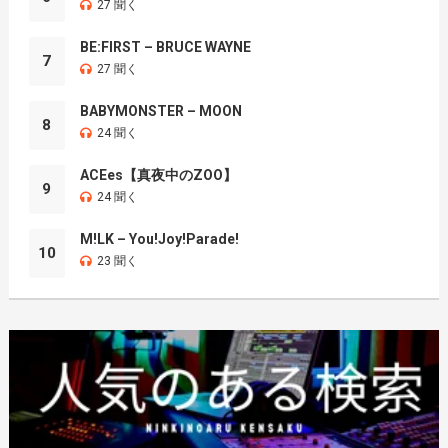
27 聞く
BE:FIRST – BRUCE WAYNE
7
27 聞く
BABYMONSTER – MOON
8
24 聞く
ACEes【真夜中のZOO】
9
24 聞く
M!LK – You!Joy!Parade!
10
23 聞く