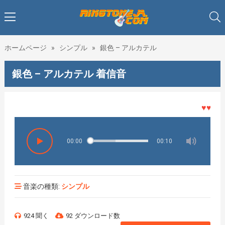
ホームページ
»
シンプル
»
銀色 – アルカテル
銀色 – アルカテル 着信音
♥♥♥着メ
00:00
00:10
音楽の種類:
シンプル
924 聞く
92 ダウンロード数