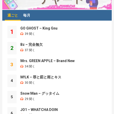
週ごと
毎月
GO GHOST – King Gnu
1
39 聞く
Bz – 完全無欠
2
37 聞く
Mrs. GREEN APPLE – Brand New
3
34 聞く
M!LK – 罪と罰と雨とキス
4
30 聞く
Snow Man – グッタイム
5
29 聞く
JO1 – WHATCHA DOIN
6