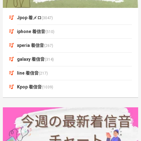
Jpop 着メロ
(3047)
iphone 着信音
(510)
xperia 着信音
(267)
galaxy 着信音
(314)
line 着信音
(217)
Kpop 着信音
(1039)