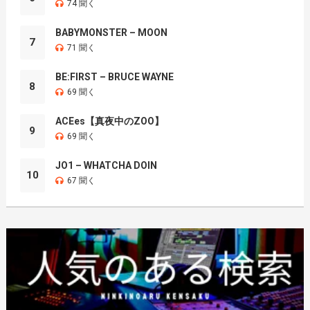
74 聞く
BABYMONSTER – MOON
7
71 聞く
BE:FIRST – BRUCE WAYNE
8
69 聞く
ACEes【真夜中のZOO】
9
69 聞く
JO1 – WHATCHA DOIN
10
67 聞く