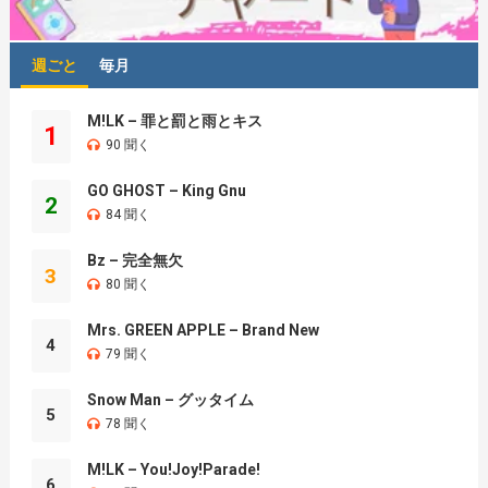
週ごと
毎月
M!LK – 罪と罰と雨とキス
1
90 聞く
GO GHOST – King Gnu
2
84 聞く
Bz – 完全無欠
3
80 聞く
Mrs. GREEN APPLE – Brand New
4
79 聞く
Snow Man – グッタイム
5
78 聞く
M!LK – You!Joy!Parade!
6