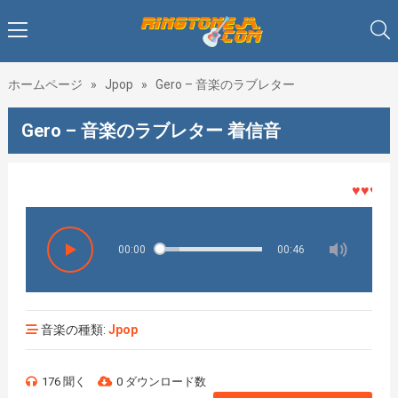
ホームページ
»
Jpop
»
Gero – 音楽のラブレター
Gero – 音楽のラブレター 着信音
♥♥♥着メ
00:00
00:46
音楽の種類:
Jpop
176 聞く
0 ダウンロード数