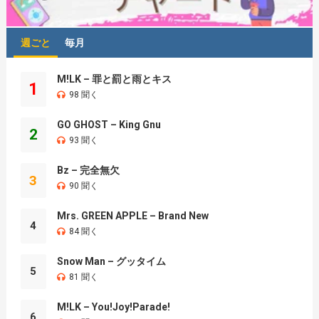
週ごと
毎月
M!LK – 罪と罰と雨とキス
1
98 聞く
GO GHOST – King Gnu
2
93 聞く
Bz – 完全無欠
3
90 聞く
Mrs. GREEN APPLE – Brand New
4
84 聞く
Snow Man – グッタイム
5
81 聞く
M!LK – You!Joy!Parade!
6