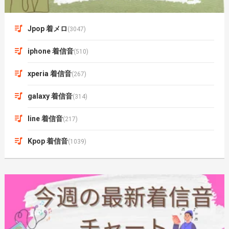
Jpop 着メロ
(3047)
iphone 着信音
(510)
xperia 着信音
(267)
galaxy 着信音
(314)
line 着信音
(217)
Kpop 着信音
(1039)