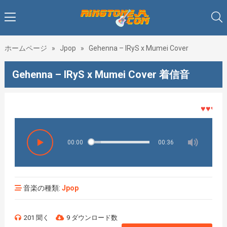
ホームページ
»
Jpop
»
Gehenna – IRyS x Mumei Cover
Gehenna – IRyS x Mumei Cover 着信音
♥♥♥着メ
00:00
00:36
音楽の種類:
Jpop
201 聞く
9 ダウンロード数