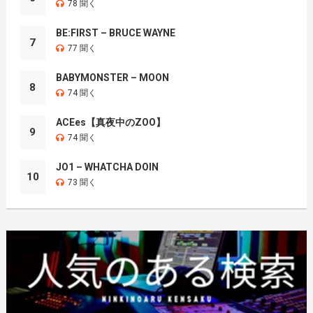
78 聞く
BE:FIRST – BRUCE WAYNE
7
77 聞く
BABYMONSTER – MOON
8
74 聞く
ACEes【真夜中のZOO】
9
74 聞く
JO1 – WHATCHA DOIN
10
73 聞く