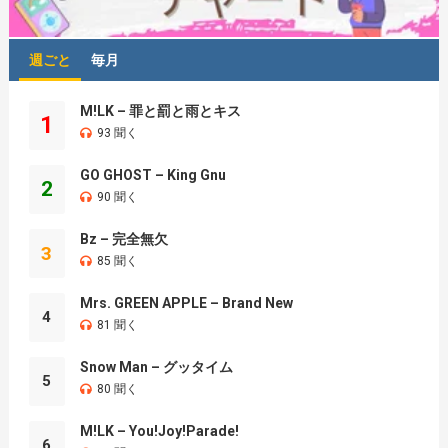
週ごと
毎月
M!LK – 罪と罰と雨とキス
1
93 聞く
GO GHOST – King Gnu
2
90 聞く
Bz – 完全無欠
3
85 聞く
Mrs. GREEN APPLE – Brand New
4
81 聞く
Snow Man – グッタイム
5
80 聞く
M!LK – You!Joy!Parade!
6