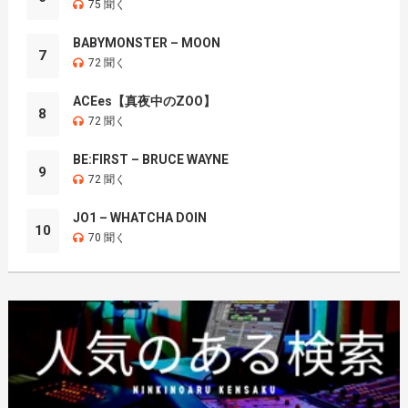
75 聞く
BABYMONSTER – MOON
7
72 聞く
ACEes【真夜中のZOO】
8
72 聞く
BE:FIRST – BRUCE WAYNE
9
72 聞く
JO1 – WHATCHA DOIN
10
70 聞く