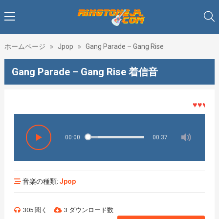
ホームページ
»
Jpop
»
Gang Parade – Gang Rise
Gang Parade – Gang Rise 着信音
♥♥♥着メロ
00:00
00:37
音楽の種類:
Jpop
305 聞く
3 ダウンロード数