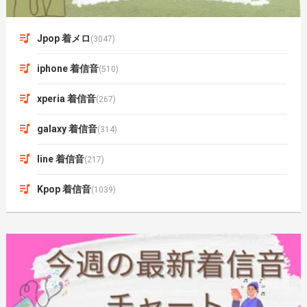
Jpop 着メロ
(3047)
iphone 着信音
(510)
xperia 着信音
(267)
galaxy 着信音
(314)
line 着信音
(217)
Kpop 着信音
(1039)