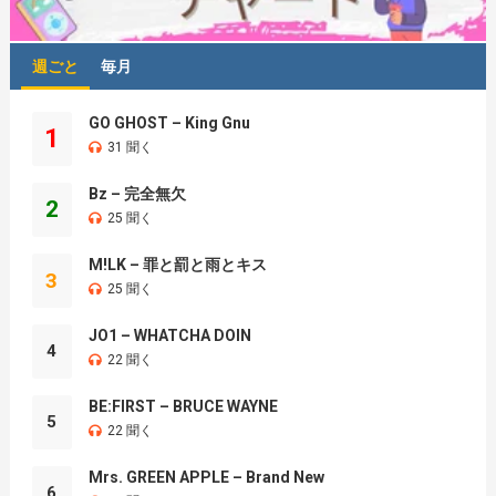
週ごと
毎月
GO GHOST – King Gnu
1
31 聞く
Bz – 完全無欠
2
25 聞く
M!LK – 罪と罰と雨とキス
3
25 聞く
JO1 – WHATCHA DOIN
4
22 聞く
BE:FIRST – BRUCE WAYNE
5
22 聞く
Mrs. GREEN APPLE – Brand New
6