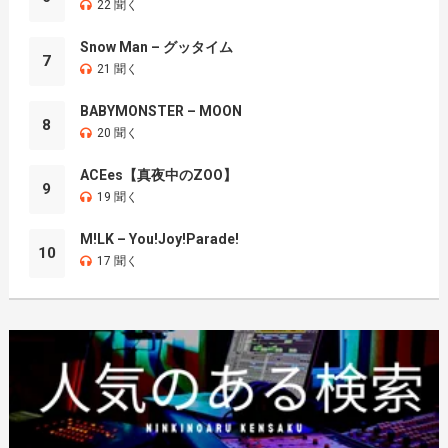
22 聞く
Snow Man – グッタイム
7
21 聞く
BABYMONSTER – MOON
8
20 聞く
ACEes【真夜中のZOO】
9
19 聞く
M!LK – You!Joy!Parade!
10
17 聞く