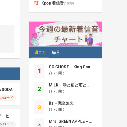
Kpop 着信音
(1039)
週ごと
毎月
GO GHOST – King Gnu
1
78 聞く
M!LK – 罪と罰と雨とキス
2
A SODA
73 聞く
ンロード
Bz – 完全無欠
3
70 聞く
モエチャッカファイア – ヒューゴ、狛野真斗、ライト、セヴェリアン (Cover )
Mrs. GREEN APPLE – Brand New
ンロード
4