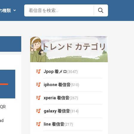
の種類
Jpop 着メロ
(3047)
iphone 着信音
(510)
xperia 着信音
(267)
galaxy 着信音
(314)
line 着信音
(217)