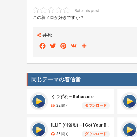
Rate this post
この着メロが好きですか？
共有:
Facebook
Twitter
Pinterest
VK
Share
同じテーマの着信音
くつずれ – Kutsuzure
22 聞く
ダウンロード
ILLIT (아일릿) – I Got Your Back
36 聞く
ダウンロード