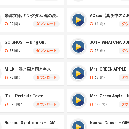
米津玄師, キングダム 魂の決戦 – 公開記念PV
ACEes【真夜中のZO
29 聞く
ダウンロード
61 聞く
ダウ
GO GHOST – King Gnu
JO1 – WHATCHA DO
78 聞く
ダウンロード
59 聞く
ダウ
M!LK – 罪と罰と雨とキス
73 聞く
ダウンロード
67 聞く
ダウ
B’z – Perfekte Texte
598 聞く
ダウンロード
582 聞く
ダウ
Burnout Syndromes – I AM A HERO