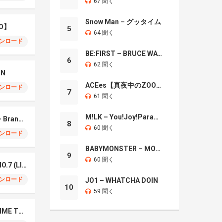
67 聞く
Snow Man – グッタイム
O】
5
64 聞く
ンロード
BE:FIRST – BRUCE WAYNE
6
62 聞く
IN
ACEes【真夜中のZOO】
ンロード
7
61 聞く
M!LK – You!Joy!Parade!
Mrs. GREEN APPLE – Brand New
8
60 聞く
ンロード
BABYMONSTER – MOON
9
60 聞く
Mrs. Green Apple – NO.7 (LIVE)
ンロード
JO1 – WHATCHA DOIN
10
59 聞く
Naniwa Danshi – GIMME THE DAY