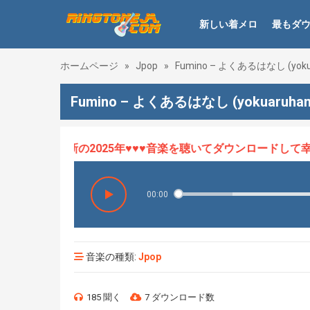
新しい着メロ
最もダ
ホームページ
»
Jpop
»
Fumino – よくあるはなし (yokua
Fumino – よくあるはなし (yokuaruha
ロHOT、最新の2025年♥♥♥音楽を聴いてダウンロードして幸せ
00:00
音楽の種類:
Jpop
185 聞く
7 ダウンロード数