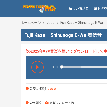
新しい着メロ
最もダ
ホームページ
»
Jpop
»
Fujii Kaze – Shinunoga E-Wa
Fujii Kaze – Shinunoga E-Wa 着信音
ロHOT、最新の2025年♥♥♥音楽を聴いてダウンロードして幸せ
00:00
音楽の種類:
Jpop
279 聞く
5 ダウンロード数