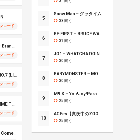
34 聞く
Snow Man – グッタイム
IN
5
33 聞く
ンロード
BE:FIRST – BRUCE WAYNE
6
31 聞く
Mrs. GREEN APPLE – Brand New
JO1 – WHATCHA DOIN
ンロード
7
30 聞く
BABYMONSTER – MOON
Mrs. Green Apple – NO.7 (LIVE)
8
30 聞く
ンロード
M!LK – You!Joy!Parade!
9
25 聞く
Naniwa Danshi – GIMME THE DAY
ンロード
ACEes【真夜中のZOO】
10
25 聞く
Elmiene, Fujii Kaze – Comets Gold