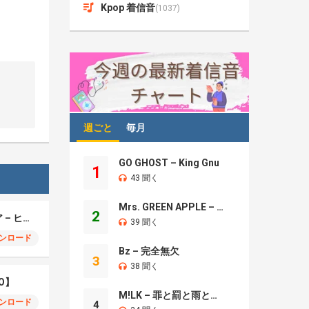
Kpop 着信音
(1037)
週ごと
毎月
GO GHOST – King Gnu
1
43 聞く
Mrs. GREEN APPLE – Brand New
2
モエチャッカファイア – ヒューゴ、狛野真斗、ライト、セヴェリアン (Cover )
39 聞く
ンロード
Bz – 完全無欠
3
38 聞く
O】
M!LK – 罪と罰と雨とキス
ンロード
4