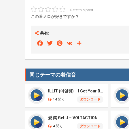
Rate this post
この着メロが好きですか？
共有:
Facebook
Twitter
Pinterest
VK
Share
同じテーマの着信音
ILLIT (아일릿) – I Got Your Back
14 聞く
ダウンロード
愛 罠 Get U – VOLTACTION
4 聞く
ダウンロード