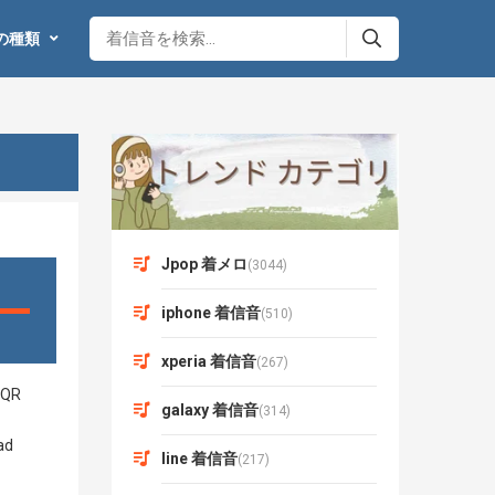
の種類
Jpop 着メロ
(3044)
iphone 着信音
(510)
xperia 着信音
(267)
galaxy 着信音
(314)
line 着信音
(217)