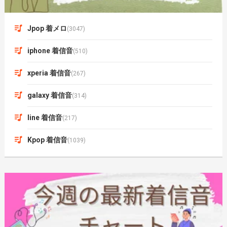
Jpop 着メロ
(3047)
iphone 着信音
(510)
xperia 着信音
(267)
galaxy 着信音
(314)
line 着信音
(217)
Kpop 着信音
(1039)