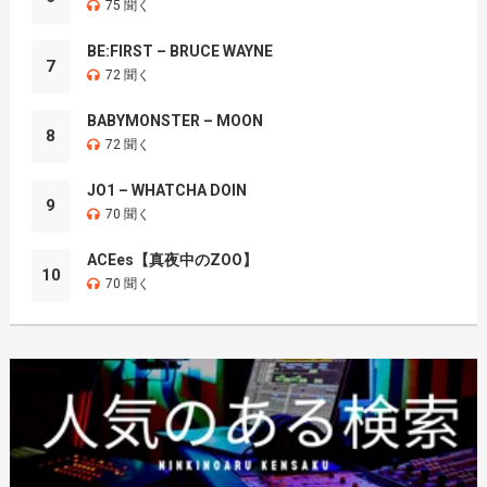
75 聞く
BE:FIRST – BRUCE WAYNE
7
72 聞く
BABYMONSTER – MOON
8
72 聞く
JO1 – WHATCHA DOIN
9
70 聞く
ACEes【真夜中のZOO】
10
70 聞く