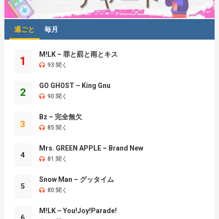
週ごと
毎月
M!LK – 罪と罰と雨とキス
1
93 聞く
GO GHOST – King Gnu
2
90 聞く
Bz – 完全無欠
3
85 聞く
Mrs. GREEN APPLE – Brand New
4
81 聞く
Snow Man – グッタイム
5
80 聞く
M!LK – You!Joy!Parade!
6