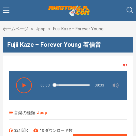
ホームページ
»
Jpop
»
Fujii Kaze – Forever Young
Fujii Kaze – Forever Young 着信音
♥♥♥着メ
00:00
00:33
音楽の種類:
Jpop
321 聞く
10 ダウンロード数