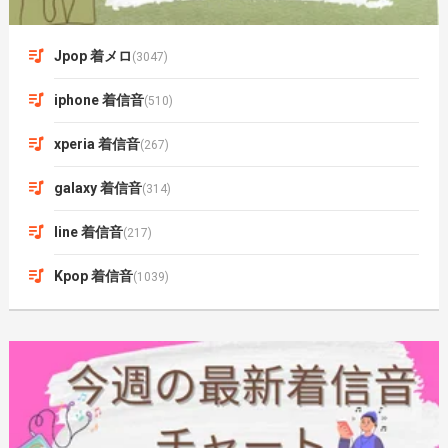
Jpop 着メロ
(3047)
iphone 着信音
(510)
xperia 着信音
(267)
galaxy 着信音
(314)
line 着信音
(217)
Kpop 着信音
(1039)