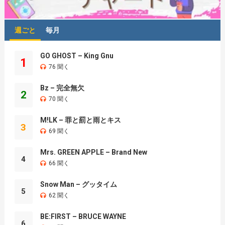
週ごと
毎月
GO GHOST – King Gnu
1
76 聞く
Bz – 完全無欠
2
70 聞く
M!LK – 罪と罰と雨とキス
3
69 聞く
Mrs. GREEN APPLE – Brand New
4
66 聞く
Snow Man – グッタイム
5
62 聞く
BE:FIRST – BRUCE WAYNE
6