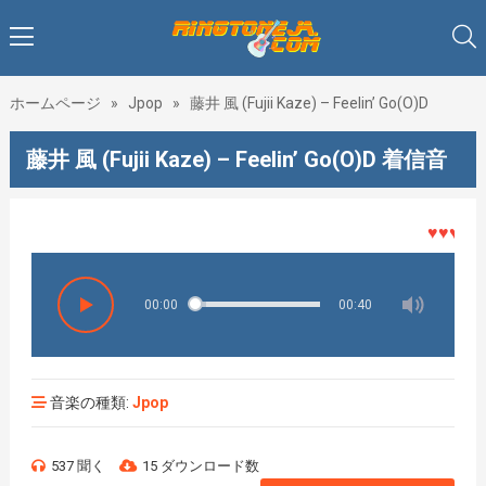
ホームページ
»
Jpop
»
藤井 風 (Fujii Kaze) – Feelin’ Go(O)D
藤井 風 (Fujii Kaze) – Feelin’ Go(O)D 着信音
♥♥♥着メロ
00:00
00:40
音楽の種類:
Jpop
537 聞く
15 ダウンロード数