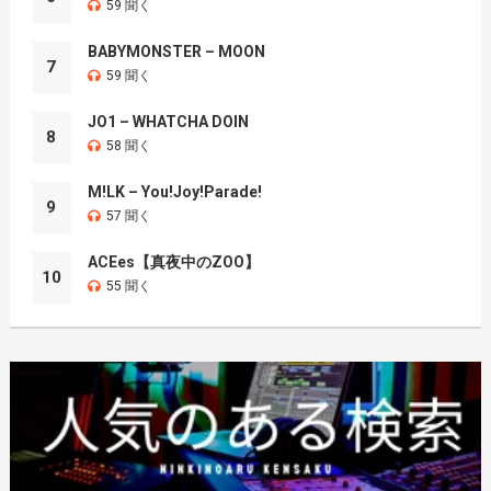
59 聞く
BABYMONSTER – MOON
7
59 聞く
JO1 – WHATCHA DOIN
8
58 聞く
M!LK – You!Joy!Parade!
9
57 聞く
ACEes【真夜中のZOO】
10
55 聞く