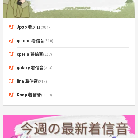
Jpop 着メロ
(3047)
iphone 着信音
(510)
xperia 着信音
(267)
galaxy 着信音
(314)
line 着信音
(217)
Kpop 着信音
(1039)