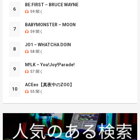
BE:FIRST – BRUCE WAYNE
6
59 聞く
BABYMONSTER – MOON
7
59 聞く
JO1 – WHATCHA DOIN
8
58 聞く
M!LK – You!Joy!Parade!
9
57 聞く
ACEes【真夜中のZOO】
10
55 聞く