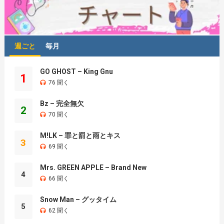
週ごと
毎月
GO GHOST – King Gnu
1
76 聞く
Bz – 完全無欠
2
70 聞く
M!LK – 罪と罰と雨とキス
3
69 聞く
Mrs. GREEN APPLE – Brand New
4
66 聞く
Snow Man – グッタイム
5
62 聞く