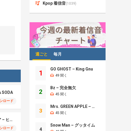
Kpop 着信音
(1039)
週ごと
毎月
GO GHOST – King Gnu
1
49 聞く
Bz – 完全無欠
2
A SODA
45 聞く
ンロード
Mrs. GREEN APPLE – Brand New
3
45 聞く
モエチャッカファイア – ヒューゴ、狛野真斗、ライト、セヴェリアン (Cover )
Snow Man – グッタイム
ンロード
4