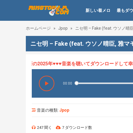
新しい着メロ
最もダ
ホームページ
»
Jpop
»
ニセ明 – Fake (feat. ウソノ
ニセ明 – Fake (feat. ウソノ晴臣, 
ロHOT、最新の2025年♥♥♥音楽を聴いてダウンロードして幸せ
00:00
音楽の種類:
Jpop
247 聞く
7 ダウンロード数