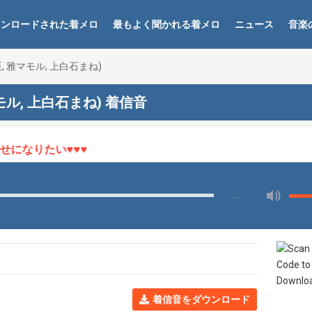
ウンロードされた着メロ
最もよく聞かれる着メロ
ニュース
音楽
晴臣, 雅マモル, 上白石まね)
雅マモル, 上白石まね) 着信音
になりたい♥♥♥
…
着信音をダウンロード