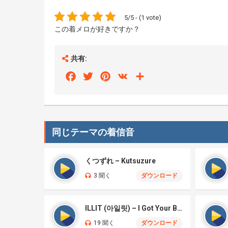
5/5 - (1 vote)
この着メロが好きですか？
共有:
Facebook
Twitter
Pinterest
VK
Share
同じテーマの着信音
くつずれ – Kutsuzure
3 聞く
ダウンロード
ILLIT (아일릿) – I Got Your Back
19 聞く
ダウンロード