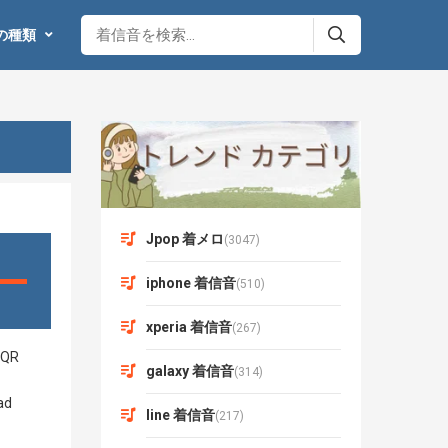
の種類
Jpop 着メロ
(3047)
iphone 着信音
(510)
xperia 着信音
(267)
galaxy 着信音
(314)
line 着信音
(217)