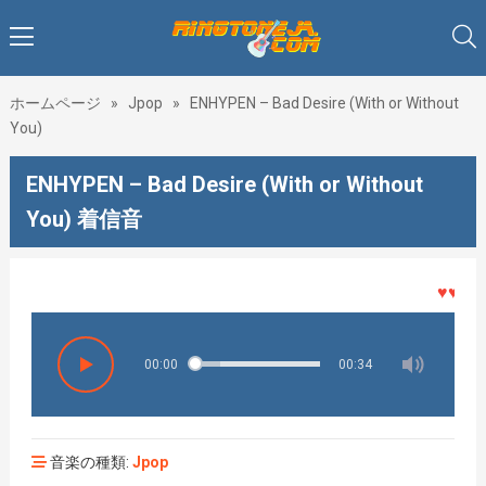
ホームページ
»
Jpop
»
ENHYPEN – Bad Desire (With or Without
You)
ENHYPEN – Bad Desire (With or Without
You) 着信音
♥♥♥着メ
00:00
00:34
音楽の種類:
Jpop