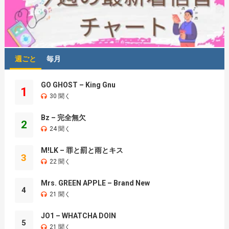
週ごと
毎月
GO GHOST – King Gnu
1
30 聞く
Bz – 完全無欠
2
24 聞く
M!LK – 罪と罰と雨とキス
3
22 聞く
Mrs. GREEN APPLE – Brand New
4
21 聞く
JO1 – WHATCHA DOIN
5
21 聞く