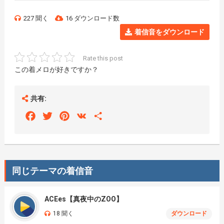
227 聞く
16 ダウンロード数
着信音をダウンロード
Rate this post
この着メロが好きですか？
共有:
Facebook
Twitter
Pinterest
VK
Share
同じテーマの着信音
ACEes【真夜中のZOO】
18 聞く
ダウンロード