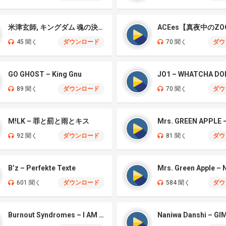
米津玄師, キングダム 魂の決戦 – 公開記念PV
ACEes【真夜中のZO
45 聞く
ダウンロード
70 聞く
ダウ
GO GHOST – King Gnu
JO1 – WHATCHA DO
89 聞く
ダウンロード
70 聞く
ダウ
M!LK – 罪と罰と雨とキス
92 聞く
ダウンロード
81 聞く
ダウ
B’z – Perfekte Texte
601 聞く
ダウンロード
584 聞く
ダウ
Burnout Syndromes – I AM A HERO