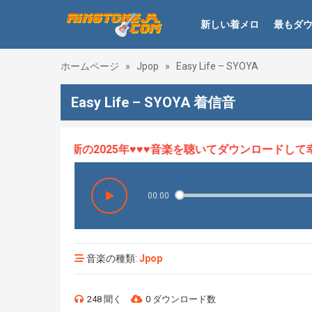
新しい着メロ
最もダ
ホームページ
»
Jpop
»
Easy Life – SYOYA
Easy Life – SYOYA 着信音
ロHOT、最新の2025年♥♥♥音楽を聴いてダウンロードして幸せ
00:00
音楽の種類:
Jpop
248 聞く
0 ダウンロード数