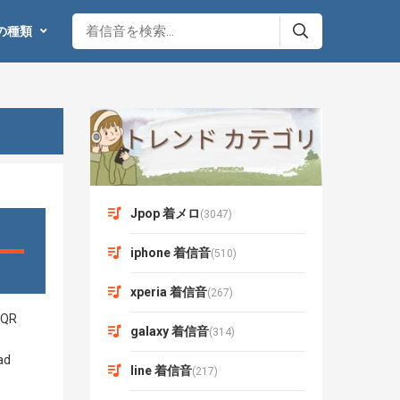
の種類
Jpop 着メロ
(3047)
iphone 着信音
(510)
xperia 着信音
(267)
galaxy 着信音
(314)
line 着信音
(217)