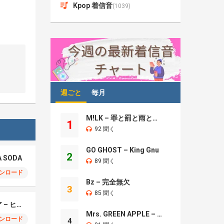
Kpop 着信音
(1039)
週ごと
毎月
M!LK – 罪と罰と雨とキス
1
92 聞く
GO GHOST – King Gnu
2
A SODA
89 聞く
ンロード
Bz – 完全無欠
3
85 聞く
モエチャッカファイア – ヒューゴ、狛野真斗、ライト、セヴェリアン (Cover )
Mrs. GREEN APPLE – Brand New
ンロード
4