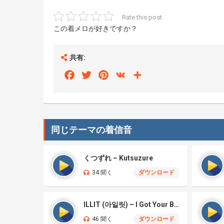
Rate this post
この着メロが好きですか？
共有:
Facebook
Twitter
Pinterest
VK
Share
同じテーマの着信音
くつずれ – Kutsuzure
34 聞く
ダウンロード
ILLIT (아일릿) – I Got Your Back
46 聞く
ダウンロード