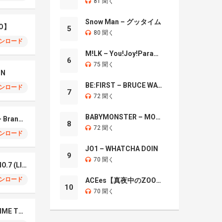
81 聞く
Snow Man – グッタイム
O】
5
80 聞く
ンロード
M!LK – You!Joy!Parade!
6
75 聞く
IN
BE:FIRST – BRUCE WAYNE
ンロード
7
72 聞く
BABYMONSTER – MOON
Mrs. GREEN APPLE – Brand New
8
72 聞く
ンロード
JO1 – WHATCHA DOIN
9
70 聞く
Mrs. Green Apple – NO.7 (LIVE)
ンロード
ACEes【真夜中のZOO】
10
70 聞く
Naniwa Danshi – GIMME THE DAY