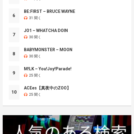
BE:FIRST – BRUCE WAYNE
6
31 聞く
JO1 – WHATCHA DOIN
7
30 聞く
BABYMONSTER – MOON
8
30 聞く
M!LK – You!Joy!Parade!
9
25 聞く
ACEes【真夜中のZOO】
10
25 聞く