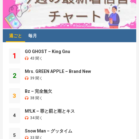
週ごと
毎月
GO GHOST – King Gnu
1
43 聞く
Mrs. GREEN APPLE – Brand New
2
39 聞く
Bz – 完全無欠
3
38 聞く
M!LK – 罪と罰と雨とキス
4
34 聞く
Snow Man – グッタイム
5
33 聞く