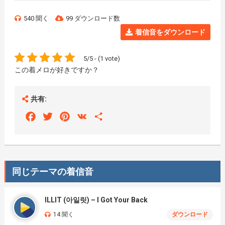
540 聞く
99 ダウンロード数
着信音をダウンロード
5/5 - (1 vote)
この着メロが好きですか？
共有:
Facebook
Twitter
Pinterest
VK
Share
同じテーマの着信音
ILLIT (아일릿) – I Got Your Back
14 聞く
ダウンロード