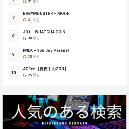
31 聞く
BABYMONSTER – MOON
7
31 聞く
JO1 – WHATCHA DOIN
8
30 聞く
M!LK – You!Joy!Parade!
9
25 聞く
ACEes【真夜中のZOO】
10
25 聞く