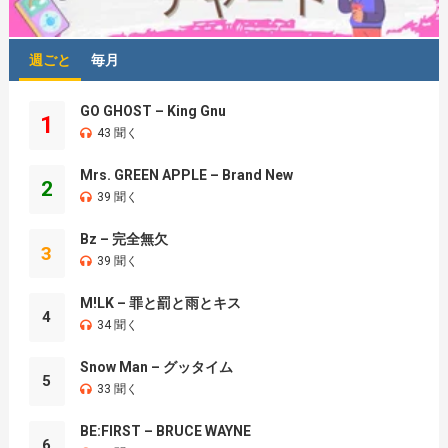
週ごと
毎月
GO GHOST – King Gnu
1
43 聞く
Mrs. GREEN APPLE – Brand New
2
39 聞く
Bz – 完全無欠
3
39 聞く
M!LK – 罪と罰と雨とキス
4
34 聞く
Snow Man – グッタイム
5
33 聞く
BE:FIRST – BRUCE WAYNE
6