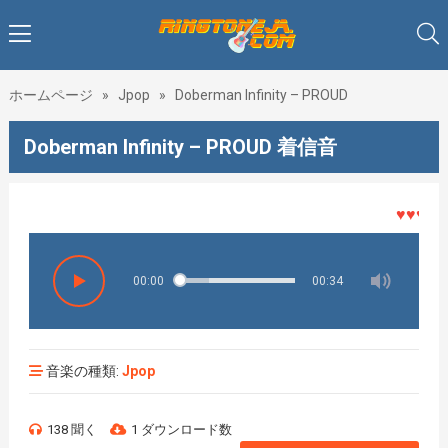
ホームページ
»
Jpop
»
Doberman Infinity – PROUD
Doberman Infinity – PROUD 着信音
♥♥♥着メ
00:00
00:34
音楽の種類:
Jpop
138 聞く
1 ダウンロード数