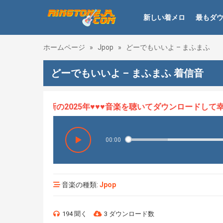
新しい着メロ
最もダ
ホームページ
»
Jpop
»
どーでもいいよ – まふまふ
どーでもいいよ – まふまふ 着信音
ロHOT、最新の2025年♥♥♥音楽を聴いてダウンロードして幸せ
00:00
音楽の種類:
Jpop
194 聞く
3 ダウンロード数