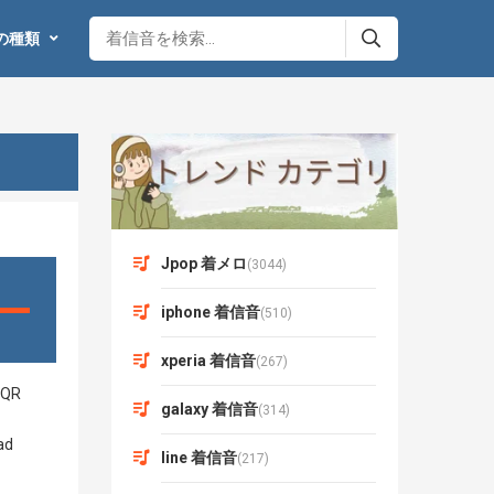
の種類
Jpop 着メロ
(3044)
iphone 着信音
(510)
xperia 着信音
(267)
galaxy 着信音
(314)
line 着信音
(217)