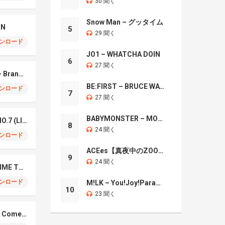
30 聞く
Snow Man – グッタイム
IN
5
29 聞く
ンロード
JO1 – WHATCHA DOIN
6
27 聞く
Mrs. GREEN APPLE – Brand New
BE:FIRST – BRUCE WAYNE
ンロード
7
27 聞く
BABYMONSTER – MOON
Mrs. Green Apple – NO.7 (LIVE)
8
24 聞く
ンロード
ACEes【真夜中のZOO】
9
24 聞く
Naniwa Danshi – GIMME THE DAY
ンロード
M!LK – You!Joy!Parade!
10
23 聞く
Elmiene, Fujii Kaze – Comets Gold