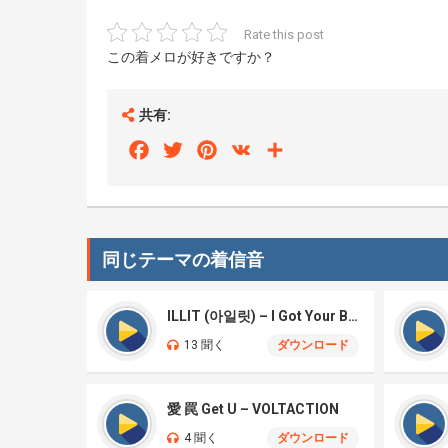
Rate this post
この着メロが好きですか？
共有:
Facebook
Twitter
Pinterest
VK
Share
同じテーマの着信音
ILLIT (아일릿) – I Got Your Back
13 聞く
ダウンロード
愛 罠 Get U – VOLTACTION
4 聞く
ダウンロード