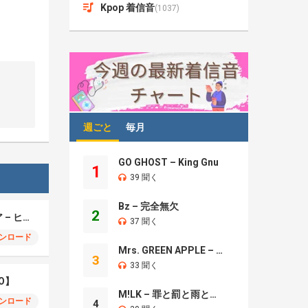
Kpop 着信音
(1037)
週ごと
毎月
GO GHOST – King Gnu
1
39 聞く
Bz – 完全無欠
2
モエチャッカファイア – ヒューゴ、狛野真斗、ライト、セヴェリアン (Cover )
37 聞く
ンロード
Mrs. GREEN APPLE – Brand New
3
33 聞く
O】
M!LK – 罪と罰と雨とキス
ンロード
4