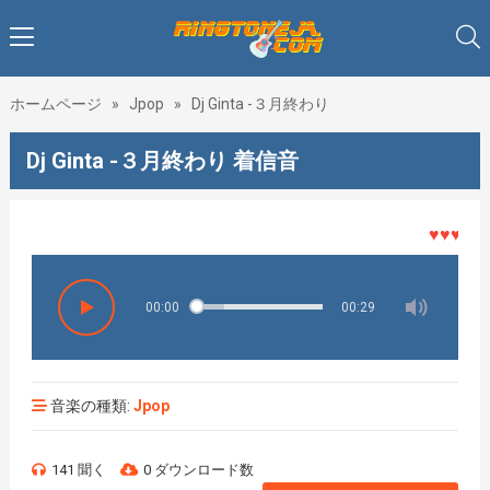
ホームページ
»
Jpop
»
Dj Ginta -３月終わり
Dj Ginta -３月終わり 着信音
♥♥♥着メロ
00:00
00:29
音楽の種類:
Jpop
141 聞く
0 ダウンロード数