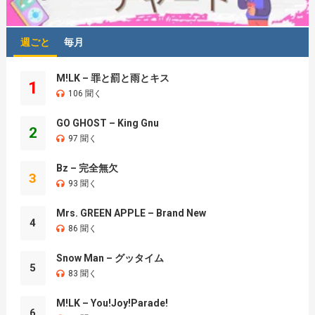
週ごと
毎月
M!LK – 罪と罰と雨とキス
1
106 聞く
GO GHOST – King Gnu
2
97 聞く
Bz – 完全無欠
3
93 聞く
Mrs. GREEN APPLE – Brand New
4
86 聞く
Snow Man – グッタイム
5
83 聞く
M!LK – You!Joy!Parade!
6