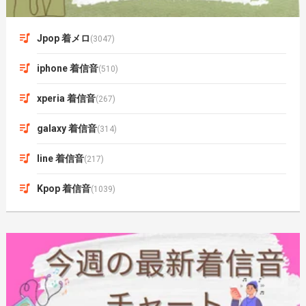
Jpop 着メロ
(3047)
iphone 着信音
(510)
xperia 着信音
(267)
galaxy 着信音
(314)
line 着信音
(217)
Kpop 着信音
(1039)