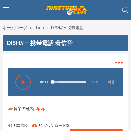
ホームページ
»
Jpop
»
DISH// – 携帯電話
DISH// – 携帯電話 着信音
♥♥♥着メロ
00:00
00:31
音楽の種類:
Jpop
300 聞く
21 ダウンロード数