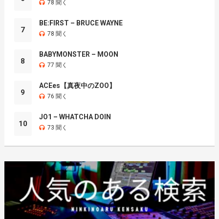
78 聞く
BE:FIRST – BRUCE WAYNE
7
78 聞く
BABYMONSTER – MOON
8
77 聞く
ACEes【真夜中のZOO】
9
76 聞く
JO1 – WHATCHA DOIN
10
73 聞く