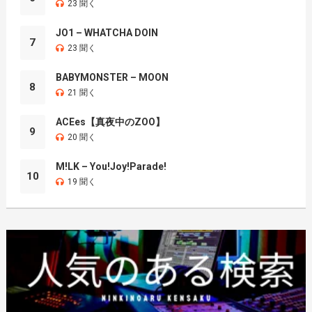
23 聞く
JO1 – WHATCHA DOIN
7
23 聞く
BABYMONSTER – MOON
8
21 聞く
ACEes【真夜中のZOO】
9
20 聞く
M!LK – You!Joy!Parade!
10
19 聞く