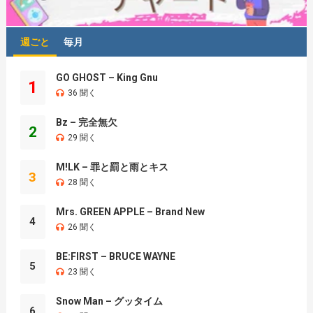
週ごと
毎月
GO GHOST – King Gnu
1
36 聞く
Bz – 完全無欠
2
29 聞く
M!LK – 罪と罰と雨とキス
3
28 聞く
Mrs. GREEN APPLE – Brand New
4
26 聞く
BE:FIRST – BRUCE WAYNE
5
23 聞く
Snow Man – グッタイム
6