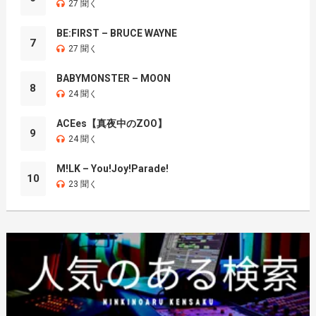
27 聞く
BE:FIRST – BRUCE WAYNE
7
27 聞く
BABYMONSTER – MOON
8
24 聞く
ACEes【真夜中のZOO】
9
24 聞く
M!LK – You!Joy!Parade!
10
23 聞く