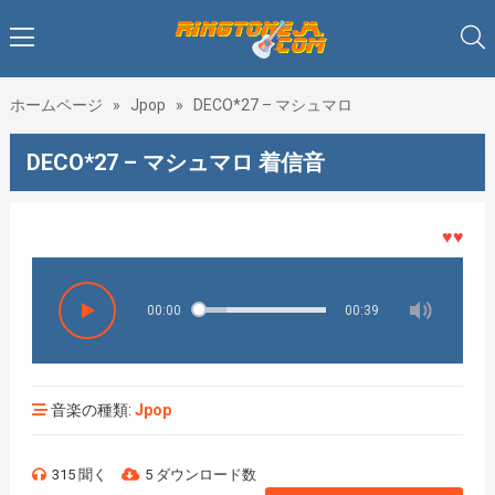
ホームページ
»
Jpop
»
DECO*27 – マシュマロ
DECO*27 – マシュマロ 着信音
♥♥♥着メ
00:00
00:39
音楽の種類:
Jpop
315 聞く
5 ダウンロード数