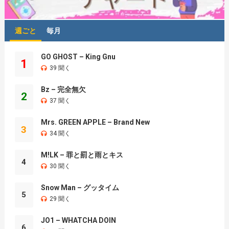
週ごと
毎月
GO GHOST – King Gnu
1
39 聞く
Bz – 完全無欠
2
37 聞く
Mrs. GREEN APPLE – Brand New
3
34 聞く
M!LK – 罪と罰と雨とキス
4
30 聞く
Snow Man – グッタイム
5
29 聞く
JO1 – WHATCHA DOIN
6