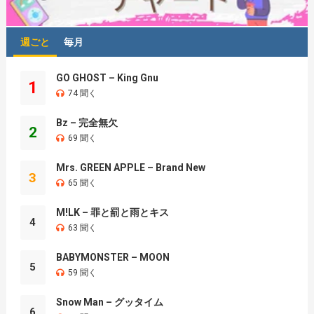
週ごと
毎月
GO GHOST – King Gnu
1
74 聞く
Bz – 完全無欠
2
69 聞く
Mrs. GREEN APPLE – Brand New
3
65 聞く
M!LK – 罪と罰と雨とキス
4
63 聞く
BABYMONSTER – MOON
5
59 聞く
Snow Man – グッタイム
6