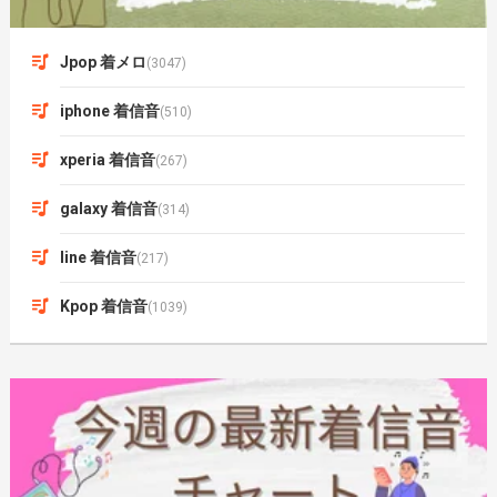
Jpop 着メロ
(3047)
iphone 着信音
(510)
xperia 着信音
(267)
galaxy 着信音
(314)
line 着信音
(217)
Kpop 着信音
(1039)