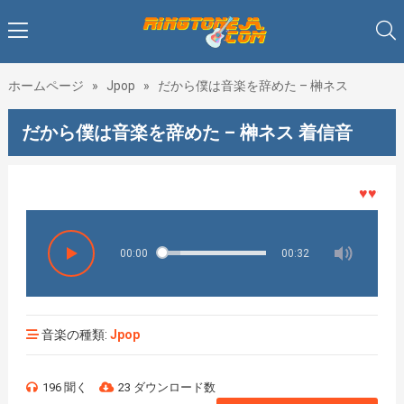
ホームページ
»
Jpop
»
だから僕は音楽を辞めた – 榊ネス
だから僕は音楽を辞めた – 榊ネス 着信音
♥♥♥着メ
00:00
00:32
音楽の種類:
Jpop
196 聞く
23 ダウンロード数