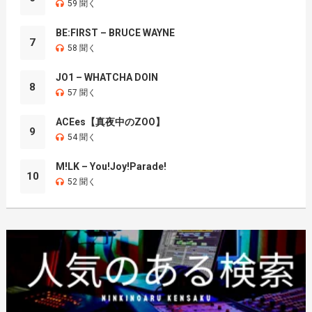
59 聞く
BE:FIRST – BRUCE WAYNE
7
58 聞く
JO1 – WHATCHA DOIN
8
57 聞く
ACEes【真夜中のZOO】
9
54 聞く
M!LK – You!Joy!Parade!
10
52 聞く