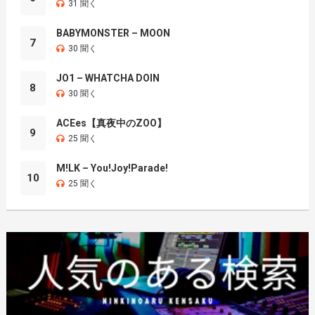
31 聞く
BABYMONSTER – MOON
7
30 聞く
JO1 – WHATCHA DOIN
8
30 聞く
ACEes【真夜中のZOO】
9
25 聞く
M!LK – You!Joy!Parade!
10
25 聞く