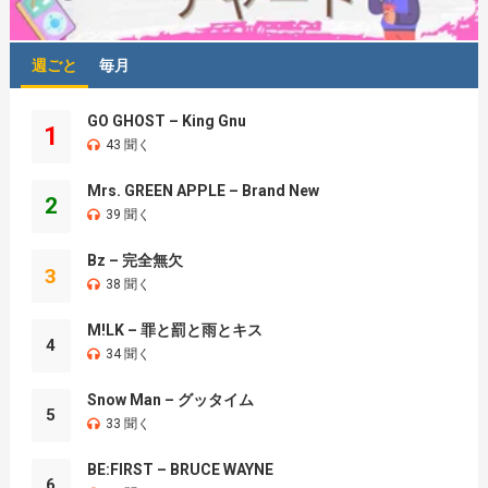
週ごと
毎月
GO GHOST – King Gnu
1
43 聞く
Mrs. GREEN APPLE – Brand New
2
39 聞く
Bz – 完全無欠
3
38 聞く
M!LK – 罪と罰と雨とキス
4
34 聞く
Snow Man – グッタイム
5
33 聞く
BE:FIRST – BRUCE WAYNE
6