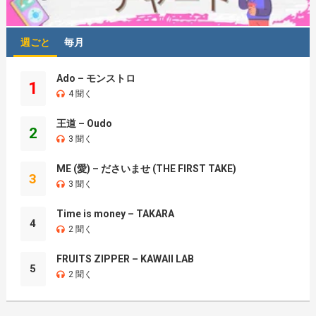
週ごと
毎月
Ado – モンストロ
1
4 聞く
王道 – Oudo
2
3 聞く
ME (愛) – ださいませ (THE FIRST TAKE)
3
3 聞く
Time is money – TAKARA
4
2 聞く
FRUITS ZIPPER – KAWAII LAB
5
2 聞く