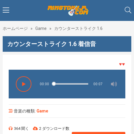
ホームページ
»
Game
»
カウンターストライク 1.6
カウンターストライク 1.6 着信音
♥♥♥着メ
00:00
00:07
音楽の種類:
Game
364 聞く
2 ダウンロード数