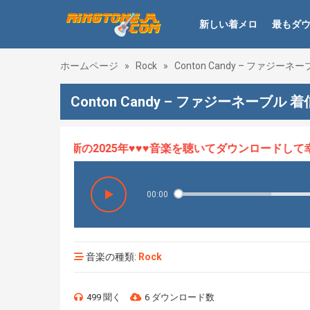
新しい着メロ
最もダ
ホームページ
»
Rock
»
Conton Candy – ファジーネ
Conton Candy – ファジーネーブル 
ロHOT、最新の2025年♥♥♥音楽を聴いてダウンロードして幸せ
00:00
音楽の種類:
Rock
499 聞く
6 ダウンロード数