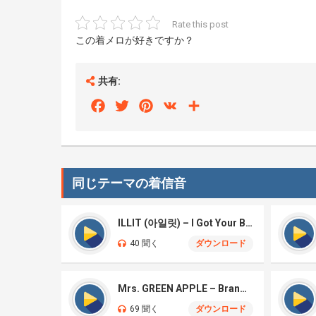
Rate this post
この着メロが好きですか？
共有:
Facebook
Twitter
Pinterest
VK
Share
同じテーマの着信音
ILLIT (아일릿) – I Got Your Back
40 聞く
ダウンロード
Mrs. GREEN APPLE – Brand New
69 聞く
ダウンロード