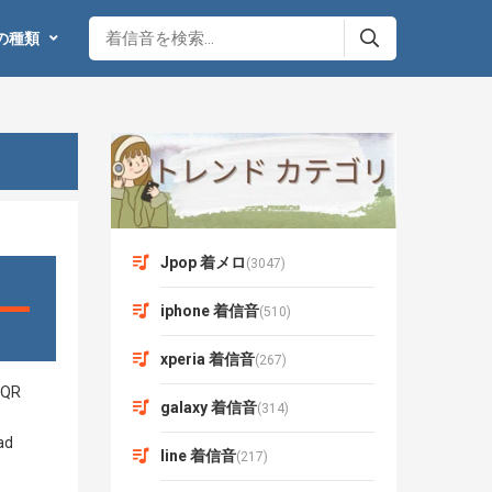
の種類
Jpop 着メロ
(3047)
iphone 着信音
(510)
xperia 着信音
(267)
galaxy 着信音
(314)
line 着信音
(217)