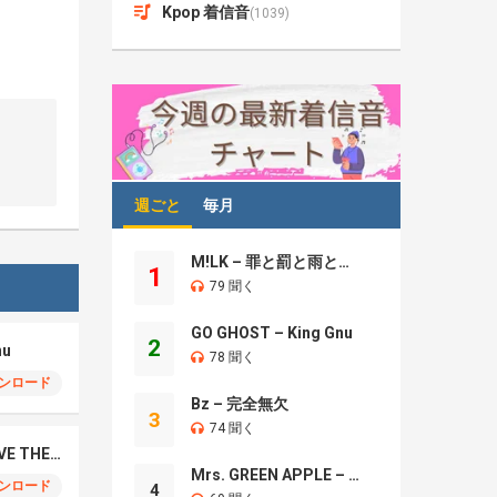
Kpop 着信音
(1039)
週ごと
毎月
M!LK – 罪と罰と雨とキス
1
79 聞く
GO GHOST – King Gnu
2
nu
78 聞く
ンロード
Bz – 完全無欠
3
74 聞く
Sekai No Owari – LOVE THE WARZ
Mrs. GREEN APPLE – Brand New
ンロード
4