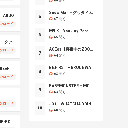
69 聞く
Snow Man – グッタイム
– TABOO
5
67 聞く
ンロード
M!LK – You!Joy!Parade!
6
65 聞く
Tatsuya Kitani – キタニタツヤ
ACEes【真夜中のZOO】
ンロード
7
64 聞く
BE:FIRST – BRUCE WAYNE
GREEN
8
63 聞く
ンロード
BABYMONSTER – MOON
9
63 聞く
ンロード
JO1 – WHATCHA DOIN
10
60 聞く
Do As Infinity – RED RE-BORN