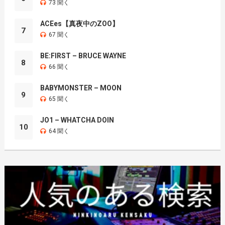
73 聞く
ACEes【真夜中のZOO】
7
67 聞く
BE:FIRST – BRUCE WAYNE
8
66 聞く
BABYMONSTER – MOON
9
65 聞く
JO1 – WHATCHA DOIN
10
64 聞く