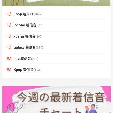
Jpop 着メロ
(3047)
iphone 着信音
(510)
xperia 着信音
(267)
galaxy 着信音
(314)
line 着信音
(217)
Kpop 着信音
(1039)