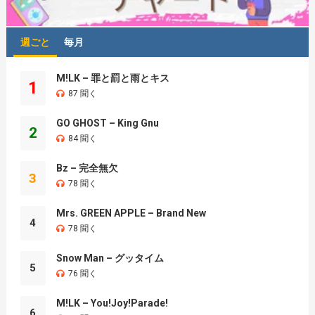
週ごと
毎月
M!LK – 罪と罰と雨とキス
1
87 聞く
GO GHOST – King Gnu
2
84 聞く
Bz – 完全無欠
3
78 聞く
Mrs. GREEN APPLE – Brand New
4
78 聞く
Snow Man – グッタイム
5
76 聞く
M!LK – You!Joy!Parade!
6