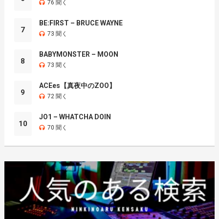
76 聞く
BE:FIRST – BRUCE WAYNE
7
73 聞く
BABYMONSTER – MOON
8
73 聞く
ACEes【真夜中のZOO】
9
72 聞く
JO1 – WHATCHA DOIN
10
70 聞く