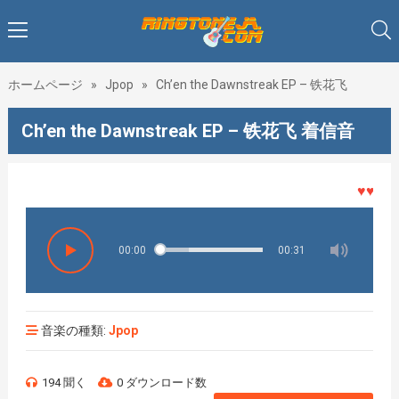
ホームページ
»
Jpop
»
Ch’en the Dawnstreak EP – 铁花飞
Ch’en the Dawnstreak EP – 铁花飞 着信音
♥♥♥着メ
00:00
00:31
音楽の種類:
Jpop
194 聞く
0 ダウンロード数