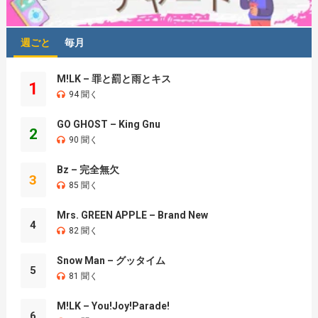
週ごと
毎月
M!LK – 罪と罰と雨とキス
1
94 聞く
GO GHOST – King Gnu
2
90 聞く
Bz – 完全無欠
3
85 聞く
Mrs. GREEN APPLE – Brand New
4
82 聞く
Snow Man – グッタイム
5
81 聞く
M!LK – You!Joy!Parade!
6