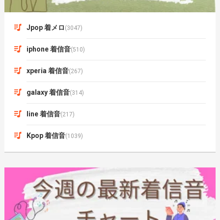
Jpop 着メロ
(3047)
iphone 着信音
(510)
xperia 着信音
(267)
galaxy 着信音
(314)
line 着信音
(217)
Kpop 着信音
(1039)