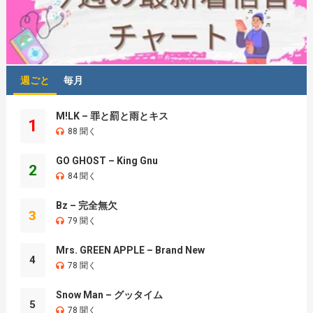
週ごと
毎月
M!LK – 罪と罰と雨とキス
1
88 聞く
GO GHOST – King Gnu
2
84 聞く
Bz – 完全無欠
3
79 聞く
Mrs. GREEN APPLE – Brand New
4
78 聞く
Snow Man – グッタイム
5
78 聞く