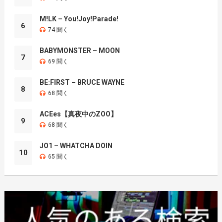
M!LK – You!Joy!Parade!
6
74 聞く
BABYMONSTER – MOON
7
69 聞く
BE:FIRST – BRUCE WAYNE
8
68 聞く
ACEes【真夜中のZOO】
9
68 聞く
JO1 – WHATCHA DOIN
10
65 聞く