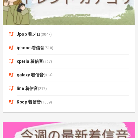
Jpop 着メロ
(3047)
iphone 着信音
(510)
xperia 着信音
(267)
galaxy 着信音
(314)
line 着信音
(217)
Kpop 着信音
(1039)