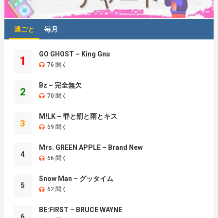
週ごと
毎月
GO GHOST – King Gnu
1
76 聞く
Bz – 完全無欠
2
70 聞く
M!LK – 罪と罰と雨とキス
3
69 聞く
Mrs. GREEN APPLE – Brand New
4
66 聞く
Snow Man – グッタイム
5
62 聞く
BE:FIRST – BRUCE WAYNE
6