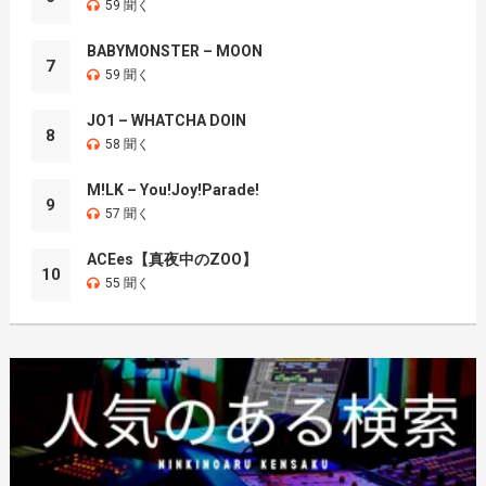
59 聞く
BABYMONSTER – MOON
7
59 聞く
JO1 – WHATCHA DOIN
8
58 聞く
M!LK – You!Joy!Parade!
9
57 聞く
ACEes【真夜中のZOO】
10
55 聞く