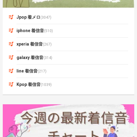
Jpop 着メロ
(3047)
iphone 着信音
(510)
xperia 着信音
(267)
galaxy 着信音
(314)
line 着信音
(217)
Kpop 着信音
(1039)