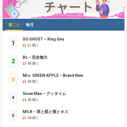
週ごと
毎月
GO GHOST – King Gnu
1
51 聞く
Bz – 完全無欠
2
45 聞く
Mrs. GREEN APPLE – Brand New
3
45 聞く
Snow Man – グッタイム
4
40 聞く
M!LK – 罪と罰と雨とキス
5
38 聞く