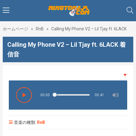
ホームページ
»
RnB
»
Calling My Phone V2 – Lil Tjay ft. 6LACK
Calling My Phone V2 – Lil Tjay ft. 6LACK 着
信音
♥♥♥着
00:00
00:41
音楽の種類:
RnB