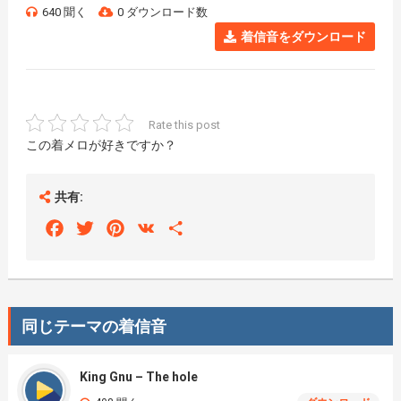
640 聞く
0 ダウンロード数
着信音をダウンロード
Rate this post
この着メロが好きですか？
共有:
Facebook
Twitter
Pinterest
VK
Share
同じテーマの着信音
King Gnu – The hole