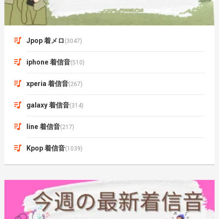
Jpop 着メロ
(3047)
iphone 着信音
(510)
xperia 着信音
(267)
galaxy 着信音
(314)
line 着信音
(217)
Kpop 着信音
(1039)