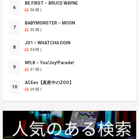
BE:FIRST – BRUCE WAYNE
6
36 聞く
BABYMONSTER – MOON
7
35 聞く
JO1 – WHATCHA DOIN
8
34 聞く
M!LK – You!Joy!Parade!
9
31 聞く
ACEes【真夜中のZOO】
10
29 聞く