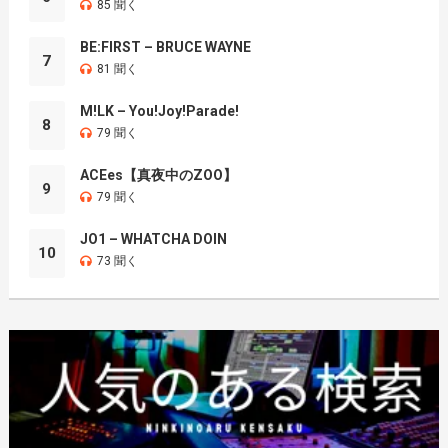
85 聞く
BE:FIRST – BRUCE WAYNE
7
81 聞く
M!LK – You!Joy!Parade!
8
79 聞く
ACEes【真夜中のZOO】
9
79 聞く
JO1 – WHATCHA DOIN
10
73 聞く