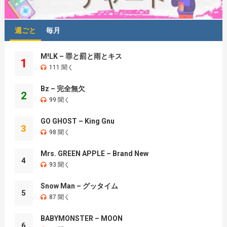
週ごと
毎月
M!LK – 罪と罰と雨とキス
1
111 聞く
Bz – 完全無欠
2
99 聞く
GO GHOST – King Gnu
3
98 聞く
Mrs. GREEN APPLE – Brand New
4
93 聞く
Snow Man – グッタイム
5
87 聞く
BABYMONSTER – MOON
6