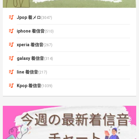
Jpop 着メロ
(3047)
iphone 着信音
(510)
xperia 着信音
(267)
galaxy 着信音
(314)
line 着信音
(217)
Kpop 着信音
(1039)