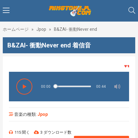
ホームページ
»
Jpop
»
B&ZAI- 衝動Never end
B&ZAI- 衝動Never end 着信音
♥♥♥着メ
00:00
00:44
音楽の種類:
Jpop
115 聞く
3 ダウンロード数