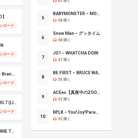
62 聞く
BABYMONSTER – MOON
O】
5
58 聞く
ンロード
Snow Man – グッタイム
6
58 聞く
IN
JO1 – WHATCHA DOIN
ンロード
7
57 聞く
BE:FIRST – BRUCE WAYNE
Mrs. GREEN APPLE – Brand New
8
55 聞く
ンロード
ACEes【真夜中のZOO】
9
52 聞く
Mrs. Green Apple – NO.7 (LIVE)
ンロード
M!LK – You!Joy!Parade!
10
52 聞く
Naniwa Danshi – GIMME THE DAY