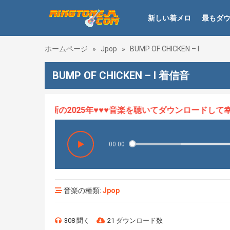
新しい着メロ
最もダ
ホームページ
»
Jpop
»
BUMP OF CHICKEN – I
BUMP OF CHICKEN – I 着信音
ロHOT、最新の2025年♥♥♥音楽を聴いてダウンロードして幸せ
00:00
音楽の種類:
Jpop
308 聞く
21 ダウンロード数