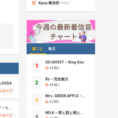
Kpop 着信音
(1039)
週ごと
毎月
GO GHOST – King Gnu
1
69 聞く
Bz – 完全無欠
2
A SODA
66 聞く
ンロード
Mrs. GREEN APPLE – Brand New
3
62 聞く
モエチャッカファイア – ヒューゴ、狛野真斗、ライト、セヴェリアン (Cover )
M!LK – 罪と罰と雨とキス
ンロード
4