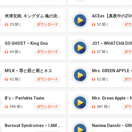
米津玄師, キングダム 魂の決戦 – 公開記念PV
ACEes【真夜中のZO
23 聞く
ダウンロード
52 聞く
ダウ
GO GHOST – King Gnu
JO1 – WHATCHA DO
69 聞く
ダウンロード
57 聞く
ダウ
M!LK – 罪と罰と雨とキス
62 聞く
ダウンロード
62 聞く
ダウ
B’z – Perfekte Texte
596 聞く
ダウンロード
581 聞く
ダウ
Burnout Syndromes – I AM A HERO