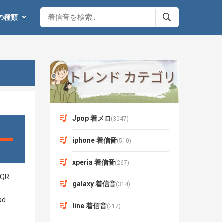
の種類
Jpop 着メロ
(3047)
iphone 着信音
(510)
xperia 着信音
(267)
galaxy 着信音
(314)
line 着信音
(217)