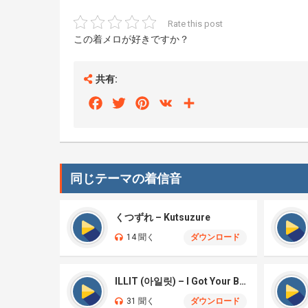
Rate this post
この着メロが好きですか？
共有:
Facebook
Twitter
Pinterest
VK
Share
同じテーマの着信音
くつずれ – Kutsuzure
14 聞く
ダウンロード
ILLIT (아일릿) – I Got Your Back
31 聞く
ダウンロード