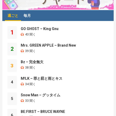
週ごと
毎月
GO GHOST – King Gnu
1
43 聞く
Mrs. GREEN APPLE – Brand New
2
39 聞く
Bz – 完全無欠
3
38 聞く
M!LK – 罪と罰と雨とキス
4
34 聞く
Snow Man – グッタイム
5
33 聞く
BE:FIRST – BRUCE WAYNE
6