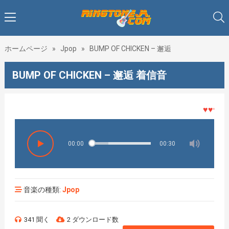
ホームページ
»
Jpop
»
BUMP OF CHICKEN – 邂逅
BUMP OF CHICKEN – 邂逅 着信音
♥♥♥着メ
00:00
00:30
音楽の種類:
Jpop
341 聞く
2 ダウンロード数