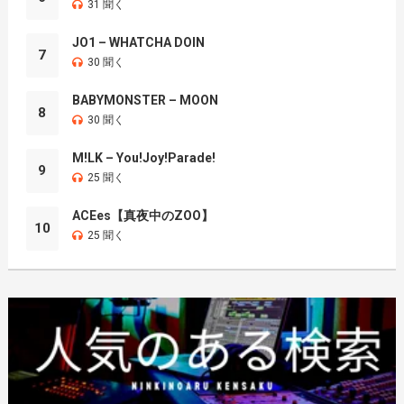
31 聞く
JO1 – WHATCHA DOIN
7
30 聞く
BABYMONSTER – MOON
8
30 聞く
M!LK – You!Joy!Parade!
9
25 聞く
ACEes【真夜中のZOO】
10
25 聞く