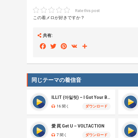
Rate this post
この着メロが好きですか？
共有:
Facebook
Twitter
Pinterest
VK
Share
同じテーマの着信音
ILLIT (아일릿) – I Got Your Back
16 聞く
ダウンロード
愛 罠 Get U – VOLTACTION
7 聞く
ダウンロード