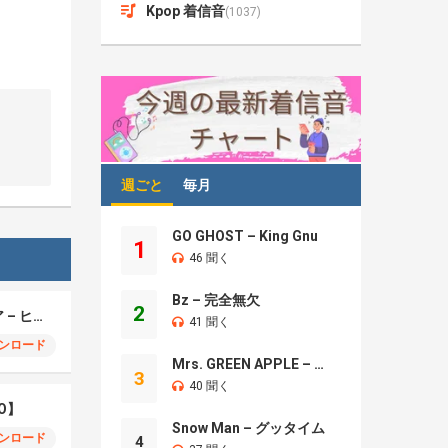
Kpop 着信音
(1037)
週ごと
毎月
GO GHOST – King Gnu
1
46 聞く
Bz – 完全無欠
2
モエチャッカファイア – ヒューゴ、狛野真斗、ライト、セヴェリアン (Cover )
41 聞く
ンロード
Mrs. GREEN APPLE – Brand New
3
40 聞く
O】
Snow Man – グッタイム
ンロード
4