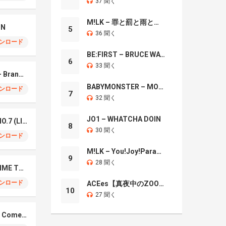
37 聞く
M!LK – 罪と罰と雨とキス
IN
5
36 聞く
ンロード
BE:FIRST – BRUCE WAYNE
6
33 聞く
Mrs. GREEN APPLE – Brand New
BABYMONSTER – MOON
ンロード
7
32 聞く
JO1 – WHATCHA DOIN
Mrs. Green Apple – NO.7 (LIVE)
8
30 聞く
ンロード
M!LK – You!Joy!Parade!
9
28 聞く
Naniwa Danshi – GIMME THE DAY
ンロード
ACEes【真夜中のZOO】
10
27 聞く
Elmiene, Fujii Kaze – Comets Gold