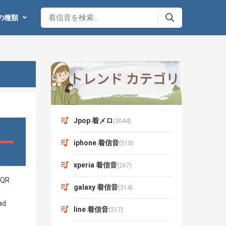
の種類
Jpop 着メロ
(3044)
iphone 着信音
(510)
xperia 着信音
(267)
galaxy 着信音
(314)
line 着信音
(217)