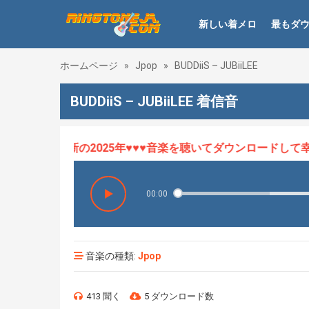
新しい着メロ
最もダ
ホームページ
»
Jpop
»
BUDDiiS – JUBiiLEE
BUDDiiS – JUBiiLEE 着信音
ロHOT、最新の2025年♥♥♥音楽を聴いてダウンロードして幸せ
00:00
音楽の種類:
Jpop
413 聞く
5 ダウンロード数