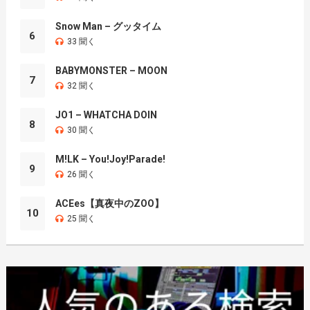
Snow Man – グッタイム
6
33 聞く
BABYMONSTER – MOON
7
32 聞く
JO1 – WHATCHA DOIN
8
30 聞く
M!LK – You!Joy!Parade!
9
26 聞く
ACEes【真夜中のZOO】
10
25 聞く