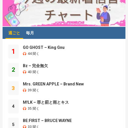
週ごと
毎月
GO GHOST – King Gnu
1
44 聞く
Bz – 完全無欠
2
40 聞く
Mrs. GREEN APPLE – Brand New
3
39 聞く
M!LK – 罪と罰と雨とキス
4
35 聞く
BE:FIRST – BRUCE WAYNE
5
33 聞く