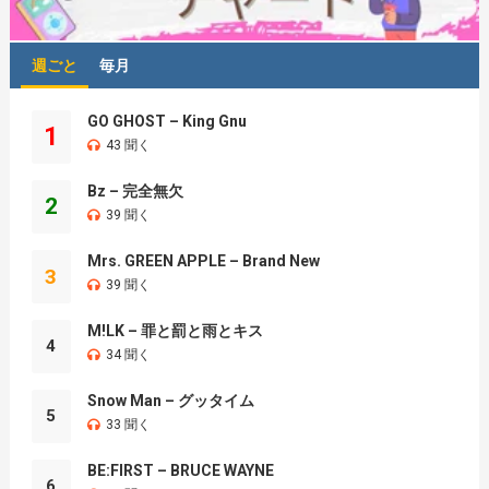
週ごと
毎月
GO GHOST – King Gnu
1
43 聞く
Bz – 完全無欠
2
39 聞く
Mrs. GREEN APPLE – Brand New
3
39 聞く
M!LK – 罪と罰と雨とキス
4
34 聞く
Snow Man – グッタイム
5
33 聞く
BE:FIRST – BRUCE WAYNE
6