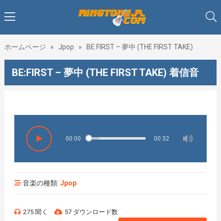
ホームページ
»
Jpop
»
BE:FIRST – 夢中 (THE FIRST TAKE)
BE:FIRST – 夢中 (THE FIRST TAKE) 着信音
♥♥♥着
00:00
00:32
音楽の種類:
Jpop
275 聞く
57 ダウンロード数