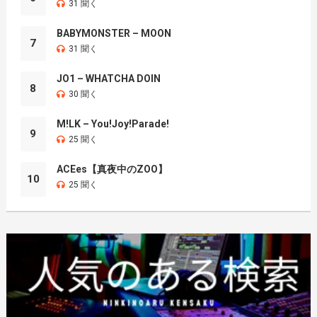
31 聞く
BABYMONSTER – MOON
7
31 聞く
JO1 – WHATCHA DOIN
8
30 聞く
M!LK – You!Joy!Parade!
9
25 聞く
ACEes【真夜中のZOO】
10
25 聞く