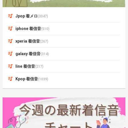
Jpop 着メロ
(3047)
iphone 着信音
(510)
xperia 着信音
(267)
galaxy 着信音
(314)
line 着信音
(217)
Kpop 着信音
(1039)