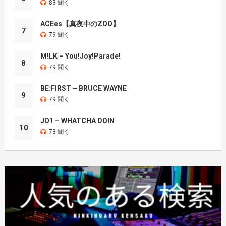
83 聞く
ACEes【真夜中のZOO】
7
79 聞く
M!LK – You!Joy!Parade!
8
79 聞く
BE:FIRST – BRUCE WAYNE
9
79 聞く
JO1 – WHATCHA DOIN
10
73 聞く