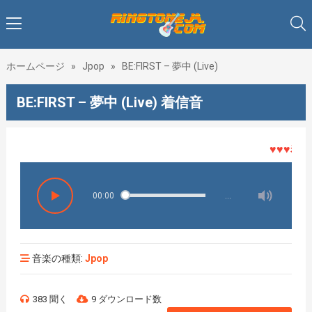
ホームページ
»
Jpop
»
BE:FIRST – 夢中 (Live)
BE:FIRST – 夢中 (Live) 着信音
♥♥♥着メロ
00:00
…
音楽の種類:
Jpop
383 聞く
9 ダウンロード数