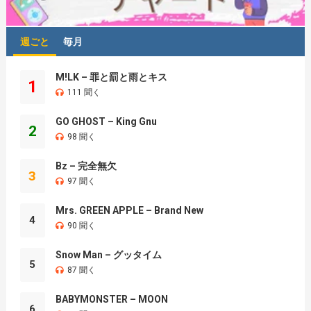
週ごと
毎月
M!LK – 罪と罰と雨とキス
1
111 聞く
GO GHOST – King Gnu
2
98 聞く
Bz – 完全無欠
3
97 聞く
Mrs. GREEN APPLE – Brand New
4
90 聞く
Snow Man – グッタイム
5
87 聞く
BABYMONSTER – MOON
6