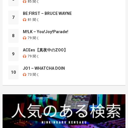
85 聞く
BE:FIRST – BRUCE WAYNE
7
81 聞く
M!LK – You!Joy!Parade!
8
79 聞く
ACEes【真夜中のZOO】
9
79 聞く
JO1 – WHATCHA DOIN
10
73 聞く