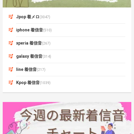
Jpop 着メロ
(3047)
iphone 着信音
(510)
xperia 着信音
(267)
galaxy 着信音
(314)
line 着信音
(217)
Kpop 着信音
(1039)