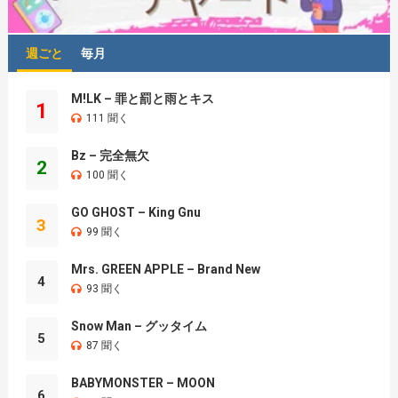
週ごと
毎月
M!LK – 罪と罰と雨とキス
1
111 聞く
Bz – 完全無欠
2
100 聞く
GO GHOST – King Gnu
3
99 聞く
Mrs. GREEN APPLE – Brand New
4
93 聞く
Snow Man – グッタイム
5
87 聞く
BABYMONSTER – MOON
6