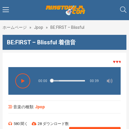
ホームページ
»
Jpop
»
BE:FIRST – Blissful
BE:FIRST – Blissful 着信音
♥♥♥着メロ
00:00
00:39
音楽の種類:
Jpop
580 聞く
28 ダウンロード数