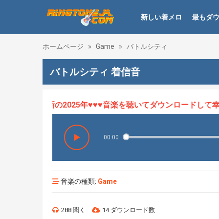
新しい着メロ
最もダ
ホームページ
»
Game
»
バトルシティ
バトルシティ 着信音
ロHOT、最新の2025年♥♥♥音楽を聴いてダウンロードして幸せ
00:00
音楽の種類:
Game
288 聞く
14 ダウンロード数