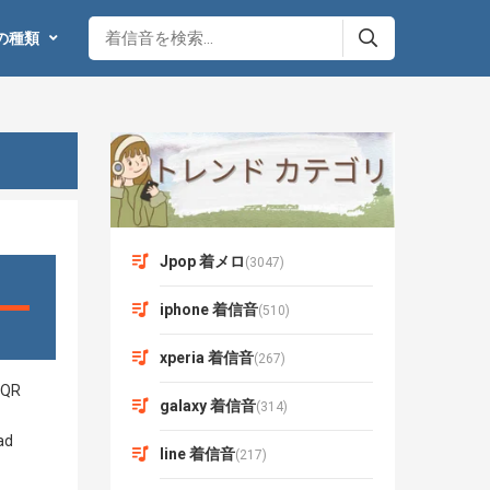
の種類
Jpop 着メロ
(3047)
iphone 着信音
(510)
xperia 着信音
(267)
galaxy 着信音
(314)
line 着信音
(217)