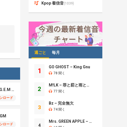
Kpop 着信音
(1039)
週ごと
毎月
GO GHOST – King Gnu
1
78 聞く
M!LK – 罪と罰と雨とキス
2
League of Legends, G.E.M – Sacrifice
77 聞く
ンロード
Bz – 完全無欠
3
74 聞く
GM
Mrs. GREEN APPLE – Brand New
ンロード
4