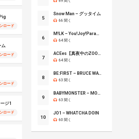
69 聞く
Snow Man – グッタイム
Pig
5
66 聞く
ンロード
M!LK – You!Joy!Parade!
6
64 聞く
ーム
ACEes【真夜中のZOO】
ンロード
7
64 聞く
BE:FIRST – BRUCE WAYNE
8
63 聞く
ンロード
BABYMONSTER – MOON
9
63 聞く
テージ1
ンロード
JO1 – WHATCHA DOIN
10
60 聞く