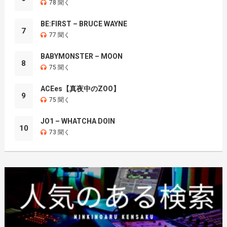
78 聞く
BE:FIRST – BRUCE WAYNE
7
77 聞く
BABYMONSTER – MOON
8
75 聞く
ACEes【真夜中のZOO】
9
75 聞く
JO1 – WHATCHA DOIN
10
73 聞く