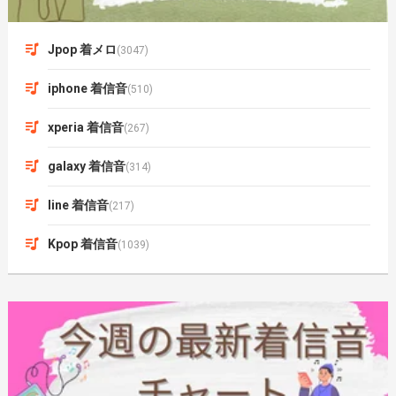
Jpop 着メロ
(3047)
iphone 着信音
(510)
xperia 着信音
(267)
galaxy 着信音
(314)
line 着信音
(217)
Kpop 着信音
(1039)