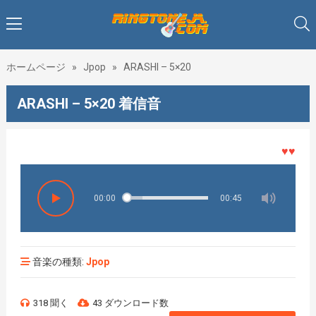
ホームページ
»
Jpop
»
ARASHI – 5×20
ARASHI – 5×20 着信音
♥♥♥着メ
00:00
00:45
音楽の種類:
Jpop
318 聞く
43 ダウンロード数