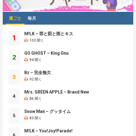
週ごと
毎月
M!LK – 罪と罰と雨とキス
1
103 聞く
GO GHOST – King Gnu
2
94 聞く
Bz – 完全無欠
3
92 聞く
Mrs. GREEN APPLE – Brand New
4
86 聞く
Snow Man – グッタイム
5
83 聞く
M!LK – You!Joy!Parade!
6