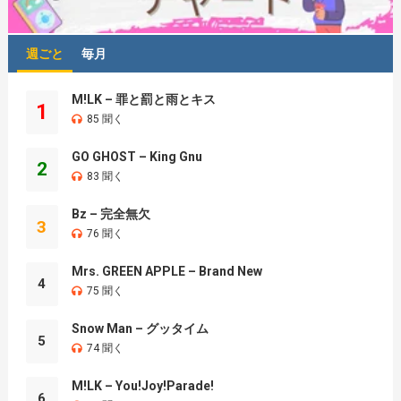
週ごと
毎月
M!LK – 罪と罰と雨とキス
1
85 聞く
GO GHOST – King Gnu
2
83 聞く
Bz – 完全無欠
3
76 聞く
Mrs. GREEN APPLE – Brand New
4
75 聞く
Snow Man – グッタイム
5
74 聞く
M!LK – You!Joy!Parade!
6