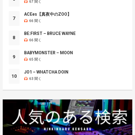
67 聞く
ACEes【真夜中のZOO】
7
66 聞く
BE:FIRST – BRUCE WAYNE
8
66 聞く
BABYMONSTER – MOON
9
65 聞く
JO1 – WHATCHA DOIN
10
63 聞く