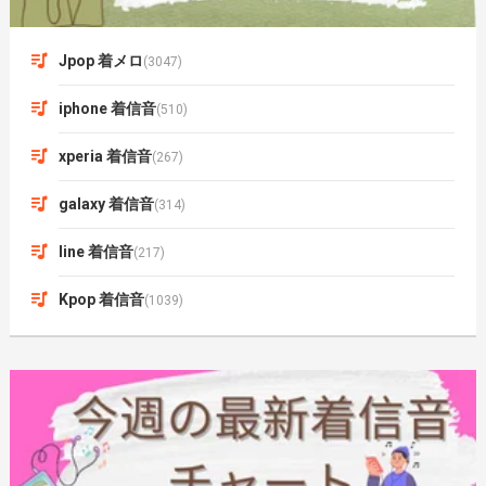
Jpop 着メロ
(3047)
iphone 着信音
(510)
xperia 着信音
(267)
galaxy 着信音
(314)
line 着信音
(217)
Kpop 着信音
(1039)