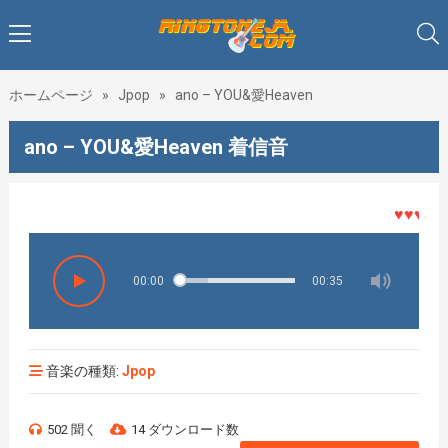
ホームページ
»
Jpop
»
ano – YOU&愛Heaven
ano – YOU&愛Heaven 着信音
♥♥♥着メロ
00:00
00:35
音楽の種類:
Jpop
502 聞く
14 ダウンロード数