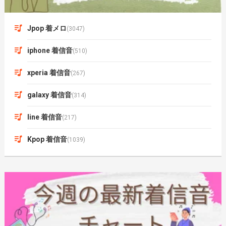
Jpop 着メロ
(3047)
iphone 着信音
(510)
xperia 着信音
(267)
galaxy 着信音
(314)
line 着信音
(217)
Kpop 着信音
(1039)