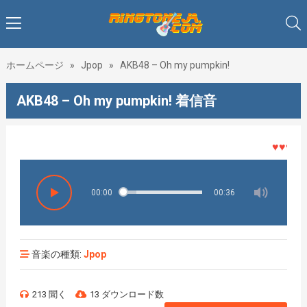
ホームページ
»
Jpop
»
AKB48 – Oh my pumpkin!
AKB48 – Oh my pumpkin! 着信音
♥♥♥着メ
00:00
00:36
音楽の種類:
Jpop
213 聞く
13 ダウンロード数