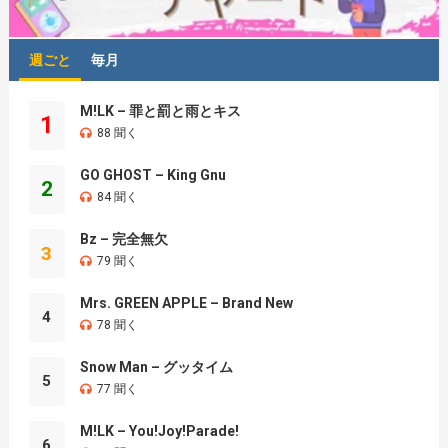
週ごと
毎月
M!LK – 罪と罰と雨とキス
1
88 聞く
GO GHOST – King Gnu
2
84 聞く
Bz – 完全無欠
3
79 聞く
Mrs. GREEN APPLE – Brand New
4
78 聞く
Snow Man – グッタイム
5
77 聞く
M!LK – You!Joy!Parade!
6