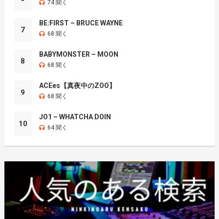
74 聞く
BE:FIRST – BRUCE WAYNE
7
68 聞く
BABYMONSTER – MOON
8
68 聞く
ACEes【真夜中のZOO】
9
68 聞く
JO1 – WHATCHA DOIN
10
64 聞く