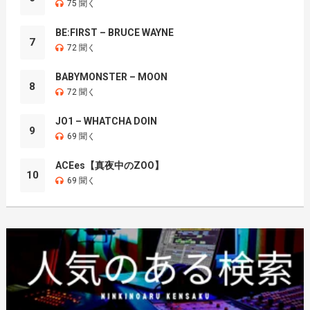
75 聞く
BE:FIRST – BRUCE WAYNE
7
72 聞く
BABYMONSTER – MOON
8
72 聞く
JO1 – WHATCHA DOIN
9
69 聞く
ACEes【真夜中のZOO】
10
69 聞く