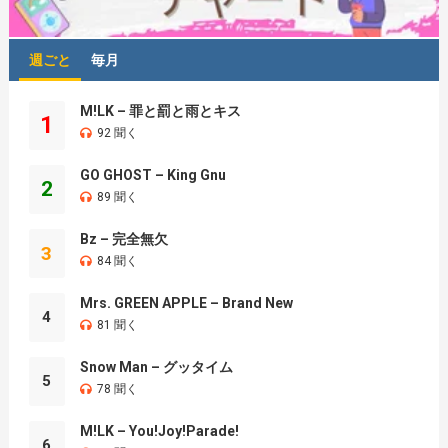
週ごと
毎月
M!LK – 罪と罰と雨とキス
1
92 聞く
GO GHOST – King Gnu
2
89 聞く
Bz – 完全無欠
3
84 聞く
Mrs. GREEN APPLE – Brand New
4
81 聞く
Snow Man – グッタイム
5
78 聞く
M!LK – You!Joy!Parade!
6