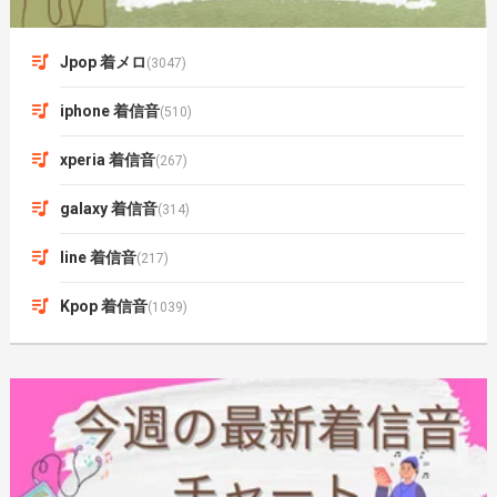
Jpop 着メロ
(3047)
iphone 着信音
(510)
xperia 着信音
(267)
galaxy 着信音
(314)
line 着信音
(217)
Kpop 着信音
(1039)