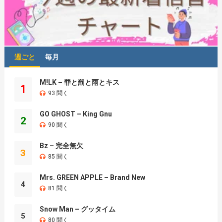
週ごと
毎月
M!LK – 罪と罰と雨とキス
1
93 聞く
GO GHOST – King Gnu
2
90 聞く
Bz – 完全無欠
3
85 聞く
Mrs. GREEN APPLE – Brand New
4
81 聞く
Snow Man – グッタイム
5
80 聞く