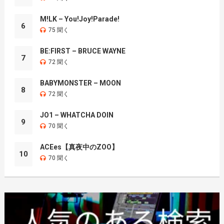
M!LK – You!Joy!Parade!
6
75 聞く
BE:FIRST – BRUCE WAYNE
7
72 聞く
BABYMONSTER – MOON
8
72 聞く
JO1 – WHATCHA DOIN
9
70 聞く
ACEes【真夜中のZOO】
10
70 聞く