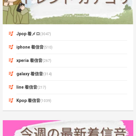
Jpop 着メロ
(3047)
iphone 着信音
(510)
xperia 着信音
(267)
galaxy 着信音
(314)
line 着信音
(217)
Kpop 着信音
(1039)